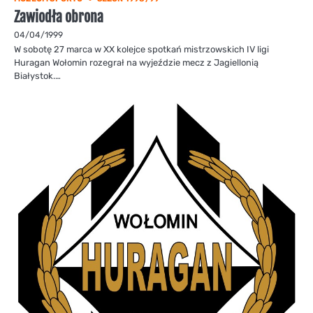
Zawiodła obrona
04/04/1999
W sobotę 27 marca w XX kolejce spotkań mistrzowskich IV ligi
Huragan Wołomin rozegrał na wyjeździe mecz z Jagiellonią
Białystok.…