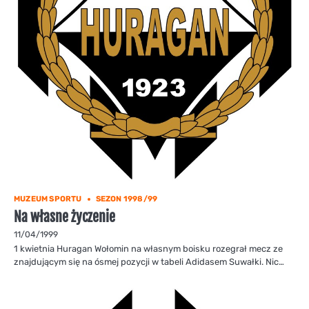
MUZEUM SPORTU
SEZON 1998/99
Na własne życzenie
11/04/1999
1 kwietnia Huragan Wołomin na własnym boisku rozegrał mecz ze
znajdującym się na ósmej pozycji w tabeli Adidasem Suwałki. Nic…