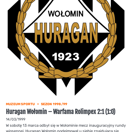
MUZEUM SPORTU
SEZON 1998/99
Huragan Wołomin – Warfama Rolimpex 2:1 (1:0)
14/03/1999
W sobotę 13 marca odbył się w Wołominie mecz inauguracyjny rundy
wiosennej. Huragan Wołomin podejmował u siebie znajdującą się