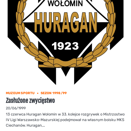
MUZEUM SPORTU
SEZON 1998/99
Zasłużone zwycięstwo
20/06/1999
13 czerwca Huragan Wołomin w 33. kolejce rozgrywek o Mistrzostwo
IV Ligi Warszawsko-Mazurskiej podejmował na własnym boisku MKS
Ciechanów. Huragan,…