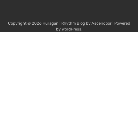
Copyright © 2026
Huragan
| Rhythm Blog by
Ascendoor
| Powered
by
WordPress
.