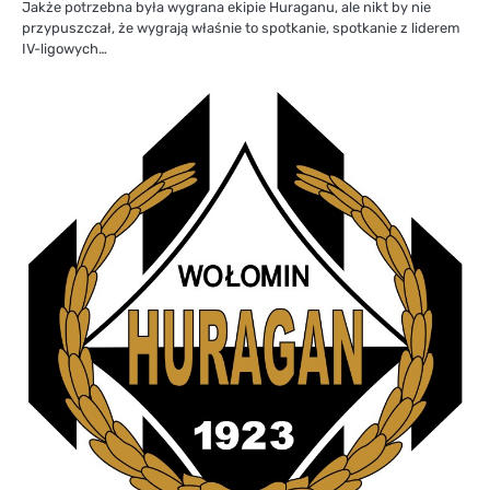
Jakże potrzebna była wygrana ekipie Huraganu, ale nikt by nie
przypuszczał, że wygrają właśnie to spotkanie, spotkanie z liderem
IV-ligowych…