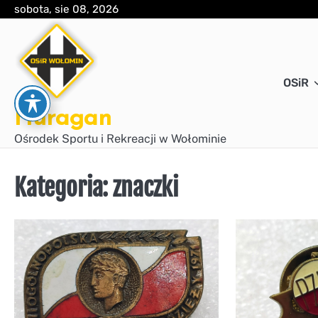
Skip
sobota, sie 08, 2026
to
content
OSiR
Huragan
Ośrodek Sportu i Rekreacji w Wołominie
Kategoria:
znaczki