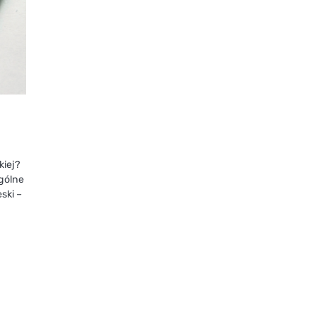
kiej?
gólne
ski –