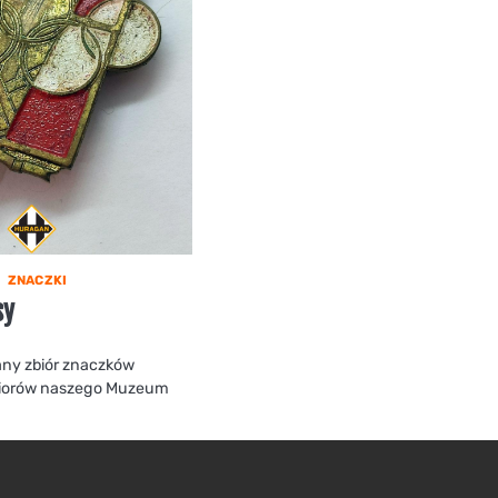
ZNACZKI
sy
any zbiór znaczków
biorów naszego Muzeum