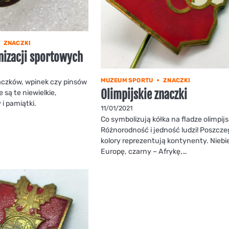
ZNACZKI
nizacji sportowych
MUZEUM SPORTU
ZNACZKI
aczków, wpinek czy pinsów
Olimpijskie znaczki
 są te niewielkie,
i pamiątki.
11/01/2021
Co symbolizują kółka na fladze olimpijs
Różnorodność i jedność ludzi! Poszcze
kolory reprezentują kontynenty. Niebie
Europę, czarny – Afrykę,…