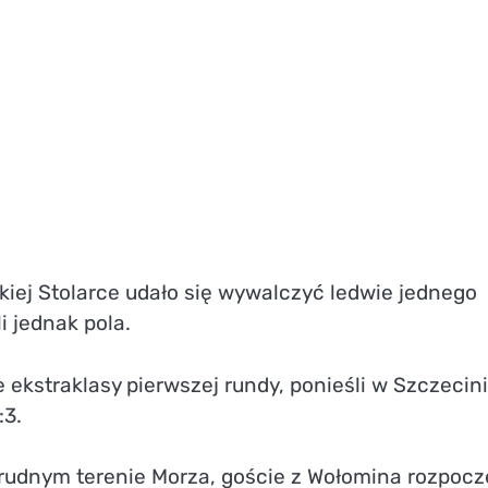
 Wołomin
KSW Kyokushin
Control Naczaj Team
iej Stolarce udało się wywalczyć ledwie jednego
i jednak pola.
e ekstraklasy pierwszej rundy, ponieśli w Szczecin
:3.
trudnym terenie Morza, goście z Wołomina rozpoczę