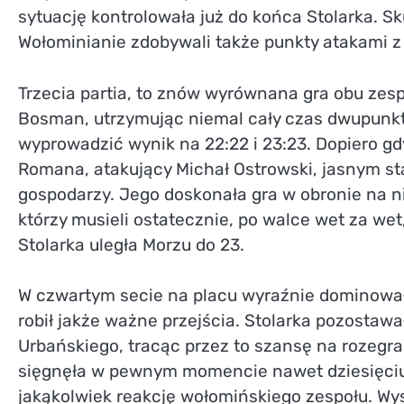
sytuację kontrolowała już do końca Stolarka. S
Wołominianie zdobywali także punkty atakami z 
Trzecia partia, to znów wyrównana gra obu zes
Bosman, utrzymując niemal cały czas dwupunkt
wyprowadzić wynik na 22:22 i 23:23. Dopiero gd
Romana, atakujący Michał Ostrowski, jasnym sta
gospodarzy. Jego doskonała gra w obronie na n
którzy musieli ostatecznie, po walce wet za we
Stolarka uległa Morzu do 23.
W czwartym secie na placu wyraźnie dominował
robił jakże ważne przejścia. Stolarka pozostaw
Urbańskiego, tracąc przez to szansę na rozegr
sięgnęła w pewnym momencie nawet dziesięciu p
jakąkolwiek reakcję wołomińskiego zespołu. Wyso