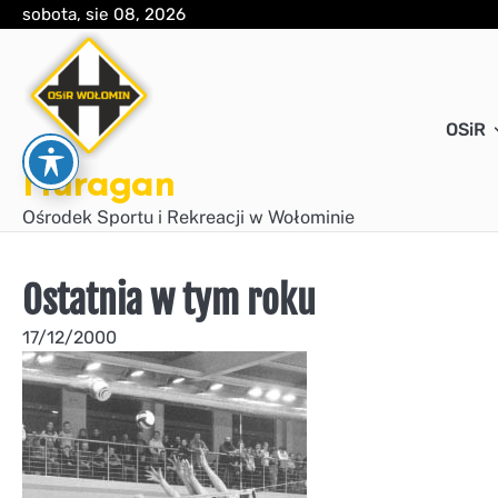
Skip
sobota, sie 08, 2026
to
content
OSiR
Huragan
Ośrodek Sportu i Rekreacji w Wołominie
Ostatnia w tym roku
17/12/2000