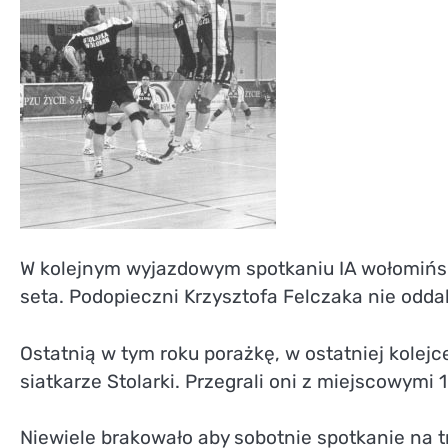
Champion
UKK Huragan Wołomin
W kolejnym wyjazdowym spotkaniu IA wołomińsk
seta. Podopieczni Krzysztofa Felczaka nie oddal
Ostatnią w tym roku porażkę, w ostatniej kolejc
siatkarze Stolarki. Przegrali oni z miejscowymi 1
Niewiele brakowało aby sobotnie spotkanie na 