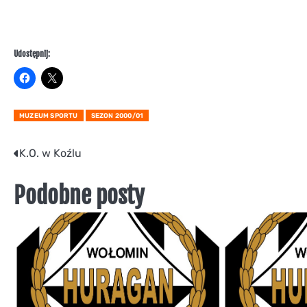
Udostępnij:
MUZEUM SPORTU
SEZON 2000/01
Nawigacja
K.O. w Koźlu
wpisu
Podobne posty