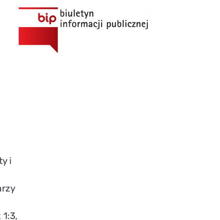
y i
arzy
1:3,