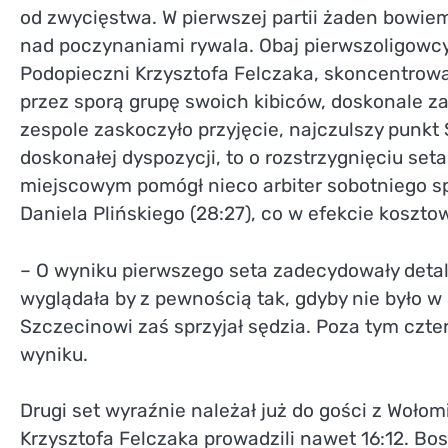
od zwycięstwa. W pierwszej partii żaden bowie
nad poczynaniami rywala. Obaj pierwszoligowcy s
Podopieczni Krzysztofa Felczaka, skoncentrowa
przez sporą grupę swoich kibiców, doskonale za
zespole zaskoczyło przyjęcie, najczulszy punkt 
doskonałej dyspozycji, to o rozstrzygnięciu se
miejscowym pomógł nieco arbiter sobotniego s
Daniela Plińskiego (28:27), co w efekcie kosztow
– O wyniku pierwszego seta zadecydowały detal
wyglądała by z pewnością tak, gdyby nie było 
Szczecinowi zaś sprzyjał sędzia. Poza tym czte
wyniku.
Drugi set wyraźnie należał już do gości z Wołom
Krzysztofa Felczaka prowadzili nawet 16:12. Bo