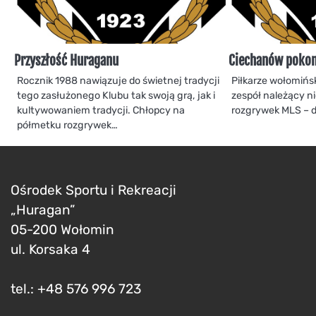
Przyszłość Huraganu
Ciechanów poko
Rocznik 1988 nawiązuje do świetnej tradycji
Piłkarze wołomińs
tego zasłużonego Klubu tak swoją grą, jak i
zespół należący n
kultywowaniem tradycji. Chłopcy na
rozgrywek MLS – 
półmetku rozgrywek…
Ośrodek Sportu i Rekreacji
„Huragan”
05-200 Wołomin
ul. Korsaka 4
tel.: +48 576 996 723