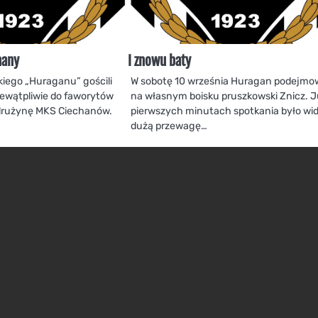
nany
I znowu baty
kiego „Huraganu” gościli
W sobotę 10 września Huragan podejmo
iewątpliwie do faworytów
na własnym boisku pruszkowski Znicz. 
drużynę MKS Ciechanów.
pierwszych minutach spotkania było wi
dużą przewagę…