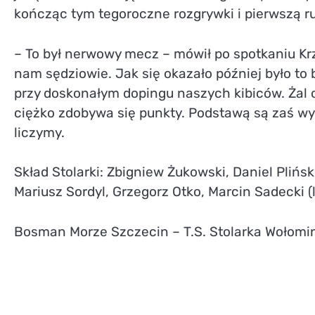
kończąc tym tegoroczne rozgrywki i pierwszą r
– To był nerwowy mecz – mówił po spotkaniu Krz
nam sędziowie. Jak się okazało później było to
przy doskonałym dopingu naszych kibiców. Żal 
ciężko zdobywa się punkty. Podstawą są zaś wyg
liczymy.
Skład Stolarki: Zbigniew Żukowski, Daniel Plińs
Mariusz Sordyl, Grzegorz Otko, Marcin Sadecki (l
Bosman Morze Szczecin – T.S. Stolarka Wołomin 3