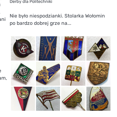
Derby dla Politechniki
ć
.
Nie było niespodzianki. Stolarka Wołomin
ani
po bardzo dobrej grze na...
e
am,