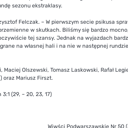
undę sezonu ekstraklasy.
ysztof Felczak. – W pierwszym secie psikusa spra
 brzemienne w skutkach. Biliśmy się bardzo mocno
oczywiście tej szansy. Jednak na wyjazdach bard
rane na własnej hali i na nie w następnej rundzi
ki, Maciej Olszewski, Tomasz Laskowski, Rafał Legi
) oraz Mariusz Firszt.
:1 (29, – 20, 23, 17)
Wiwści Podwarszawskie Nr 50 (