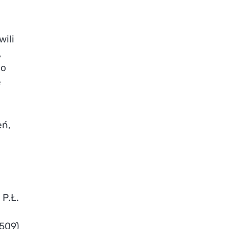
wili
,
zo
e
eń,
P.Ł.
509)