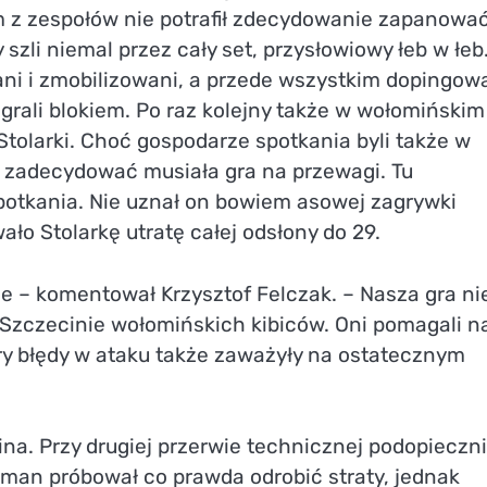
m z zespołów nie potrafił zdecydowanie zapanowa
zli niemal przez cały set, przysłowiowy łeb w łeb
ni i zmobilizowani, a przede wszystkim dopingow
grali blokiem. Po raz kolejny także w wołomińskim
Stolarki. Choć gospodarze spotkania byli także w
ta zadecydować musiała gra na przewagi. Tu
potkania. Nie uznał on bowiem asowej zagrywki
ało Stolarkę utratę całej odsłony do 29.
e – komentował Krzysztof Felczak. – Nasza gra ni
w Szczecinie wołomińskich kibiców. Oni pomagali n
ry błędy w ataku także zaważyły na ostatecznym
ina. Przy drugiej przerwie technicznej podopieczni
sman próbował co prawda odrobić straty, jednak