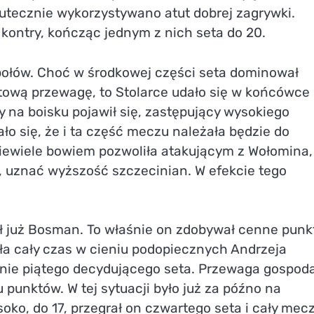
kutecznie wykorzystywano atut dobrej zagrywki.
kontry, kończąc jednym z nich seta do 20.
połów. Choć w środkowej części seta dominował
ową przewagę, to Stolarce udało się w końcówce
y na boisku pojawił się, zastępujący wysokiego
ło się, że i ta część meczu należała będzie do
iewiele bowiem pozwoliła atakującym z Wołomina,
t, uznać wyższość szczecinian. W efekcie tego
 już Bosman. To właśnie on zdobywał cenne punkt
ała cały czas w cieniu podopiecznych Andrzeja
anie piątego decydującego seta. Przewaga gospod
unktów. W tej sytuacji było już za późno na
ko, do 17, przegrał on czwartego seta i cały mecz 