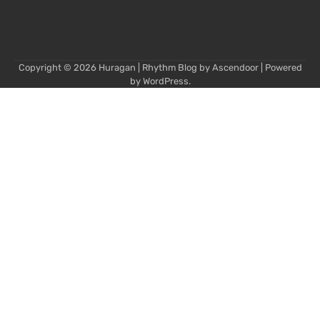
Copyright © 2026
Huragan
| Rhythm Blog by
Ascendoor
| Powered
by
WordPress
.