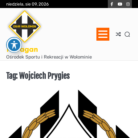
Skip
Facebook
YouTube
Inst
niedziela, sie 09, 2026
to
content
Huragan
Ośrodek Sportu i Rekreacji w Wołominie
Tag:
Wojciech Prygies