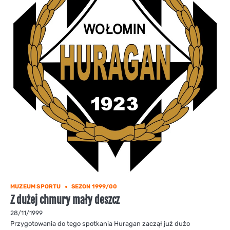
MUZEUM SPORTU
SEZON 1999/00
Z dużej chmury mały deszcz
28/11/1999
Przygotowania do tego spotkania Huragan zaczął już dużo