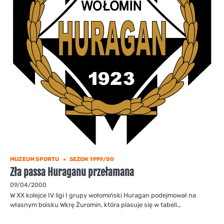
MUZEUM SPORTU
SEZON 1999/00
Zła passa Huraganu przełamana
09/04/2000
W XX kolejce IV ligi I grupy wołomiński Huragan podejmował na
własnym boisku Wkrę Żuromin, która plasuje się w tabeli…