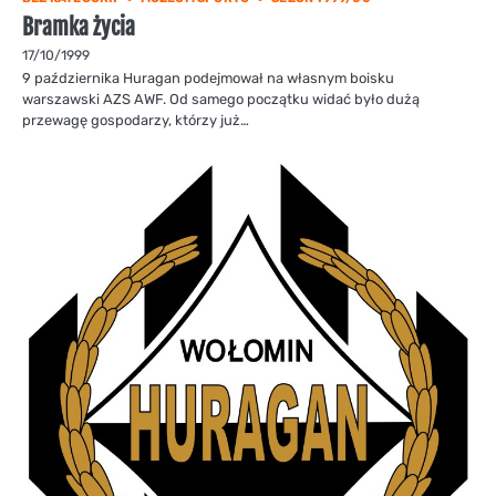
Bramka życia
17/10/1999
9 października Huragan podejmował na własnym boisku
warszawski AZS AWF. Od samego początku widać było dużą
przewagę gospodarzy, którzy już…