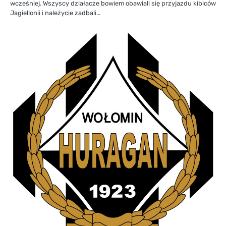
wcześniej. Wszyscy działacze bowiem obawiali się przyjazdu kibiców
Jagiellonii i należycie zadbali…