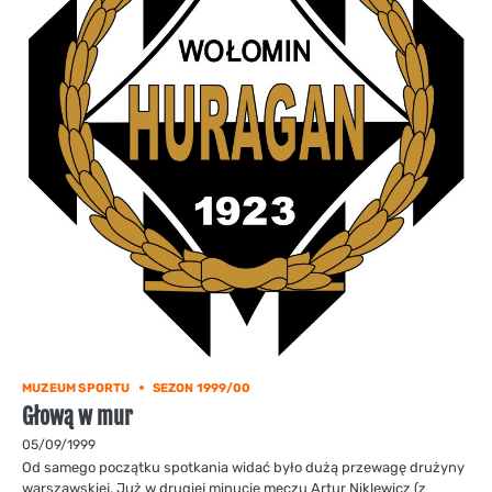
MUZEUM SPORTU
SEZON 1999/00
Głową w mur
05/09/1999
Od samego początku spotkania widać było dużą przewagę drużyny
warszawskiej. Już w drugiej minucie meczu Artur Niklewicz (z