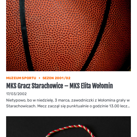
MUZEUM SPORTU
SEZON 2001/02
MKS Gracz Starachowice – MKS Elita Wołomin
17/03/2002
Nietypowo, bo w niedzielę, 3 marca, zawodniczki z Wołomina grały w
Starachowicach. Mecz zaczął się punktualnie o godzinie 13.00 lecz…