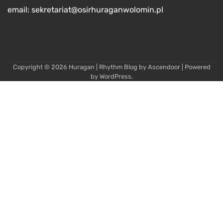
email: sekretariat@osirhuraganwolomin.pl
Copyright © 2026
Huragan
| Rhythm Blog by
Ascendoor
| Powered
by
WordPress
.