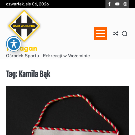
Skip
Facebook
YouTube
Inst
czwartek, sie 06, 2026
to
content
Huragan
Ośrodek Sportu i Rekreacji w Wołominie
Tag:
Kamila Bąk