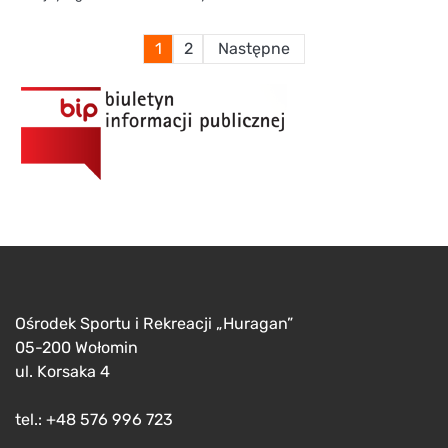
Stronicowanie
1
2
Następne
wpisów
Ośrodek Sportu i Rekreacji „Huragan”
05-200 Wołomin
ul. Korsaka 4
tel.: +48 576 996 723