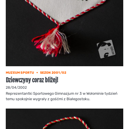
MUZEUM SPORTU
SEZON 2001/02
Dziewczyny coraz bliżej!
28/04/2002
Reprezentantki Sportowego Gimnazjum nr 3 w Wołominie tydzień
temu spokojnie wygrały z gośćmi z Białegostoku.