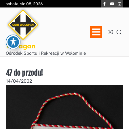
Skip
Facebook
YouTube
Inst
sobota, sie 08, 2026
to
content
Huragan
Ośrodek Sportu i Rekreacji w Wołominie
47 do przodu!
14/04/2002