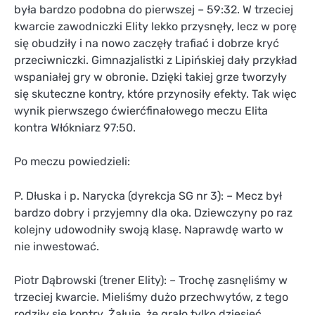
była bardzo podobna do pierwszej – 59:32. W trzeciej
kwarcie zawodniczki Elity lekko przysnęły, lecz w porę
się obudziły i na nowo zaczęły trafiać i dobrze kryć
przeciwniczki. Gimnazjalistki z Lipińskiej dały przykład
wspaniałej gry w obronie. Dzięki takiej grze tworzyły
się skuteczne kontry, które przynosiły efekty. Tak więc
wynik pierwszego ćwierćfinałowego meczu Elita
kontra Włókniarz 97:50.
Po meczu powiedzieli:
P. Dłuska i p. Narycka (dyrekcja SG nr 3): – Mecz był
bardzo dobry i przyjemny dla oka. Dziewczyny po raz
kolejny udowodniły swoją klasę. Naprawdę warto w
nie inwestować.
Piotr Dąbrowski (trener Elity): – Trochę zasnęliśmy w
trzeciej kwarcie. Mieliśmy dużo przechwytów, z tego
rodziły się kontry. Żałuję, że grało tylko dziesięć