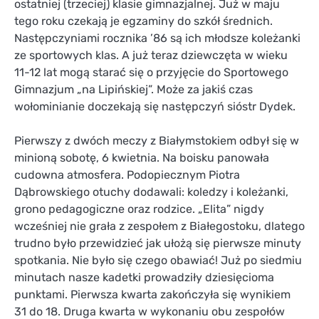
ostatniej (trzeciej) klasie gimnazjalnej. Już w maju
tego roku czekają je egzaminy do szkół średnich.
Następczyniami rocznika ’86 są ich młodsze koleżanki
ze sportowych klas. A już teraz dziewczęta w wieku
11-12 lat mogą starać się o przyjęcie do Sportowego
Gimnazjum „na Lipińskiej”. Może za jakiś czas
wołominianie doczekają się następczyń sióstr Dydek.
Pierwszy z dwóch meczy z Białymstokiem odbył się w
minioną sobotę, 6 kwietnia. Na boisku panowała
cudowna atmosfera. Podopiecznym Piotra
Dąbrowskiego otuchy dodawali: koledzy i koleżanki,
grono pedagogiczne oraz rodzice. „Elita” nigdy
wcześniej nie grała z zespołem z Białegostoku, dlatego
trudno było przewidzieć jak ułożą się pierwsze minuty
spotkania. Nie było się czego obawiać! Już po siedmiu
minutach nasze kadetki prowadziły dziesięcioma
punktami. Pierwsza kwarta zakończyła się wynikiem
31 do 18. Druga kwarta w wykonaniu obu zespołów