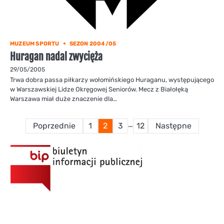
MUZEUM SPORTU
SEZON 2004/05
Huragan nadal zwycięża
29/05/2005
Trwa dobra passa piłkarzy wołomińskiego Huraganu, występującego
w Warszawskiej Lidze Okręgowej Seniorów. Mecz z Białołęką
Warszawa miał duże znaczenie dla…
Stronicowanie
…
Poprzednie
1
2
3
12
Następne
wpisów