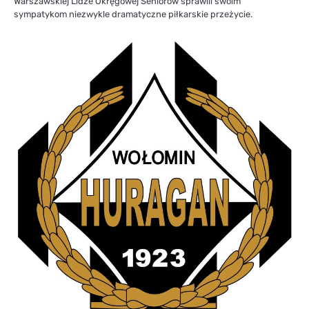
Warszawskiej Lidze Okręgowej Seniorów sprawili swoim
sympatykom niezwykle dramatyczne piłkarskie przeżycie.