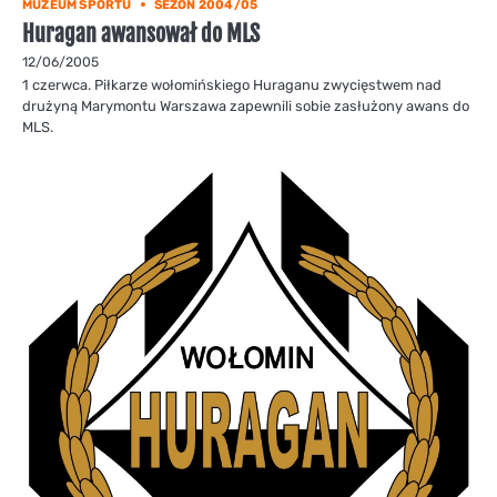
MUZEUM SPORTU
SEZON 2004/05
Huragan awansował do MLS
12/06/2005
1 czerwca. Piłkarze wołomińskiego Huraganu zwycięstwem nad
drużyną Marymontu Warszawa zapewnili sobie zasłużony awans do
MLS.