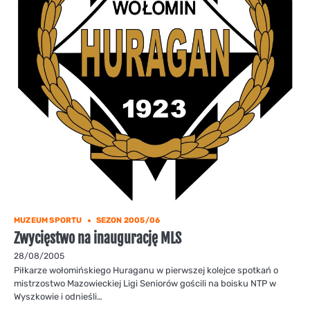
MUZEUM SPORTU
SEZON 2005/06
Zwycięstwo na inaugurację MLS
28/08/2005
Piłkarze wołomińskiego Huraganu w pierwszej kolejce spotkań o
mistrzostwo Mazowieckiej Ligi Seniorów gościli na boisku NTP w
Wyszkowie i odnieśli…