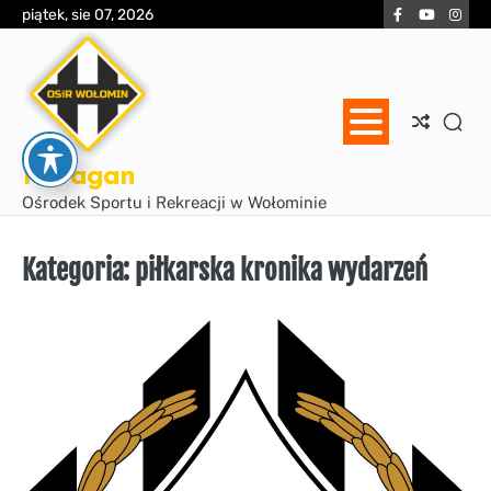
Skip
Facebook
YouTube
Inst
piątek, sie 07, 2026
to
content
Huragan
Ośrodek Sportu i Rekreacji w Wołominie
Kategoria:
piłkarska kronika wydarzeń