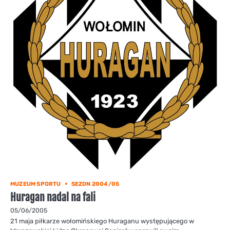
MUZEUM SPORTU
SEZON 2004/05
Huragan nadal na fali
05/06/2005
21 maja piłkarze wołomińskiego Huraganu występującego w