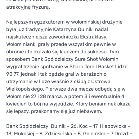
atrakcyjną fryzurą.
Najlepszym egzekutorem w wołomińskiej drużynie
była już tradycyjnie Katarzyna Dulnik, nadal
najskuteczniejsza zawodniczka Ekstraklasy.
Wołominianki grały przede wszystkim pewnie w
obronie i to okazało się kluczem do sukcesu. Tym
sposobem Bank Spółdzielczy Sure Shot Wołomin
wygrał trzecie spotkanie w Sharp Torell Basket Lidze
90:77, jednak i tak będzie grał w barażach o
utrzymanie w lidze właśnie z ekipą z Ostrowa
Wielkopolskiego. Pierwsze dwa mecze odbędą się w
Wołominie 27 i 28 marca, a potem 3 i ewentualnie 4
kwiecień to bój na wyjeüdzie. Który beniaminek okaże
się lepszy, przekonamy się już niebawem.
Bank Spółdzielczy: Dulnik – 26, Koc – 17, Hlebowicka –
13, Mukosiej – 8, Zdziesińska – 8, Golemska – 7 Drozd –