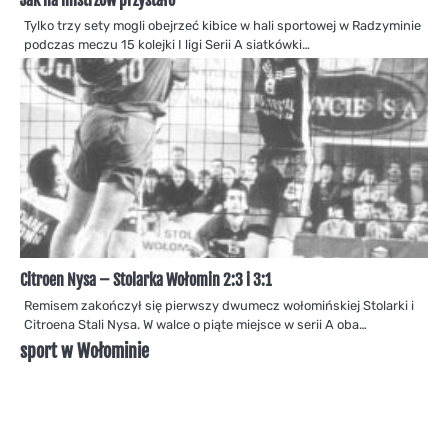
Jak na mistrzów przystało
Tylko trzy sety mogli obejrzeć kibice w hali sportowej w Radzyminie
podczas meczu 15 kolejki I ligi Serii A siatkówki…
Citroen Nysa – Stolarka Wołomin 2:3 i 3:1
Remisem zakończył się pierwszy dwumecz wołomińskiej Stolarki i
Citroena Stali Nysa. W walce o piąte miejsce w serii A oba…
sport w Wołominie