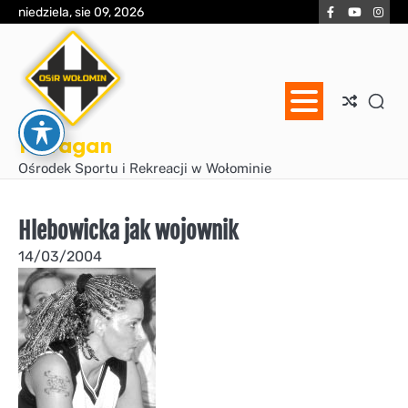
Skip
Facebook
YouTube
Inst
niedziela, sie 09, 2026
to
content
Huragan
Ośrodek Sportu i Rekreacji w Wołominie
Hlebowicka jak wojownik
14/03/2004