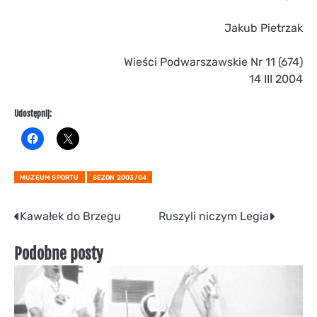
Jakub Pietrzak
Wieści Podwarszawskie Nr 11 (674)
14 III 2004
Udostępnij:
MUZEUM SPORTU
SEZON 2003/04
Nawigacja
Kawałek do Brzegu
Ruszyli niczym Legia
wpisu
Podobne posty