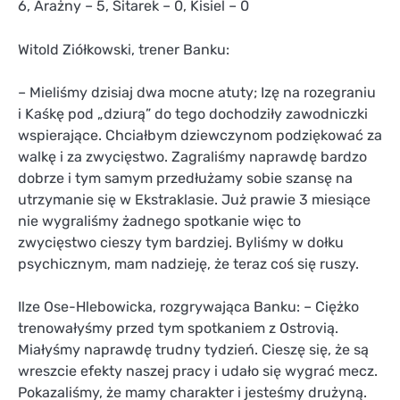
6, Arażny – 5, Sitarek – 0, Kisiel – 0
Witold Ziółkowski, trener Banku:
– Mieliśmy dzisiaj dwa mocne atuty; Izę na rozegraniu
i Kaśkę pod „dziurą” do tego dochodziły zawodniczki
wspierające. Chciałbym dziewczynom podziękować za
walkę i za zwycięstwo. Zagraliśmy naprawdę bardzo
dobrze i tym samym przedłużamy sobie szansę na
utrzymanie się w Ekstraklasie. Już prawie 3 miesiące
nie wygraliśmy żadnego spotkanie więc to
zwycięstwo cieszy tym bardziej. Byliśmy w dołku
psychicznym, mam nadzieję, że teraz coś się ruszy.
Ilze Ose-Hlebowicka, rozgrywająca Banku: – Ciężko
trenowałyśmy przed tym spotkaniem z Ostrovią.
Miałyśmy naprawdę trudny tydzień. Cieszę się, że są
wreszcie efekty naszej pracy i udało się wygrać mecz.
Pokazaliśmy, że mamy charakter i jesteśmy drużyną.