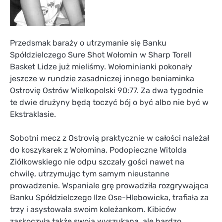
Przedsmak baraży o utrzymanie się Banku
Spółdzielczego Sure Shot Wołomin w Sharp Torell
Basket Lidze już mieliśmy. Wołominianki pokonały
jeszcze w rundzie zasadniczej innego beniaminka
Ostrovię Ostrów Wielkopolski 90:77. Za dwa tygodnie
te dwie drużyny będą toczyć bój o być albo nie być w
Ekstraklasie.
Sobotni mecz z Ostrovią praktycznie w całości należał
do koszykarek z Wołomina. Podopieczne Witolda
Ziółkowskiego nie odpu szczały gości nawet na
chwilę, utrzymując tym samym nieustanne
prowadzenie. Wspaniale grę prowadziła rozgrywająca
Banku Spółdzielczego Ilze Ose-Hlebowicka, trafiała za
trzy i asystowała swoim koleżankom. Kibiców
zaskoczyła także swoją wyszukaną, ale bardzo