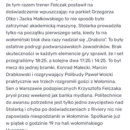
że tym razem trener Felczak postawił na
doświadczenie wpuszczając na parkiet Grzegorza
Otko i Jacka Małkowskiego to nie sposób było
zatrzymać akademicką maszynę. Stolarka prowadziła
tylko na początku pierwszego seta, kiedy to na
wołomiński blok dwa razy nadział się „Drabcio”. To były
ostatnie podrygi podwarszawskich zawodników. Brak
skuteczności w każdym elemencie gry sprawił, że I set
przegraliśmy 18:25, a kolejne dwa 17:25 i 14:25. To był
mecz do jednej bramki. Konrad Małecki, Marcin
Drabkowski i rozgrywający Polibudy Paweł Woicki
praktycznie we trzech rozgromili gości z Wołomina.
Sen o Warszawie podopiecznych Krzysztofa Felczaka
prysł przez weekend jak bańka mydlana. Politechnice
do awansu potrzebne jest tylko jedno zwycięstwo nad
Stolarką i chyba po doświadczeniach z Riviery nic nie
zapowiada niespodzianki w Wołominie. Spotkanie już
w piątek o godzinie 19 na hali wołomińskiego