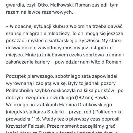
gwardia, czyli Otko, Małkowski, Roman zasiedli tym
razem na ławce rezerwowych.
– W obecnej sytuacji klubu z Wołomina trzeba dawać
szansę na ogranie młodzieży. To oni mogą się jeszcze
pokazać i myśleć o siatkarskiej przyszłości. My starsi,
doświadczeni zawodnicy musimy już ustąpić im
miejsca. Mnie już niebawem czeka sportowa trumna i
zakończenie kariery – powiedział nam Witold Roman.
Początek pierwszego, sobotniego seta zapowiadał
wyrównaną i zaciętą walkę. Były to jednak pozory.
Politechnika szybko odskoczyła na kilka punktów i po
dobrym rozegraniu niziutkiego (182 cm) Pawła
Woickiego oraz atakach Marcina Drabkowskiego
(niegdyś siatkarza Stolarki – przyp. red.) Politechnika
prowadziła 11:6. Wtedy też o pierwszy czas poprosił
Krzysztof Felczak. Przez moment zaczęliśmy grać