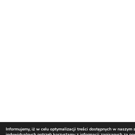
Informujemy, iż w celu optymalizacji treści dostępnych w naszym
indywidualnych potrzeb korzystamy z informacji zapisanych za p