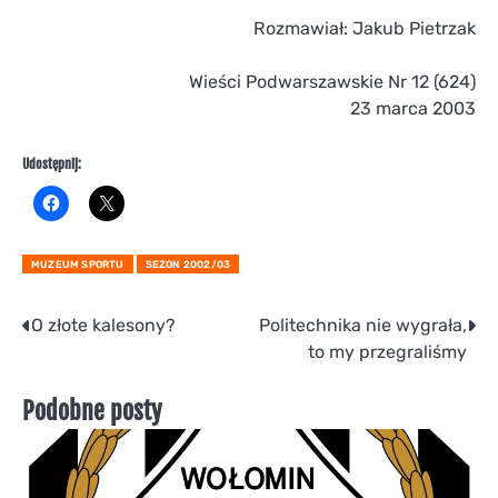
Rozmawiał: Jakub Pietrzak
Wieści Podwarszawskie Nr 12 (624)
23 marca 2003
Udostępnij:
MUZEUM SPORTU
SEZON 2002/03
Nawigacja
O złote kalesony?
Politechnika nie wygrała,
to my przegraliśmy
wpisu
Podobne posty