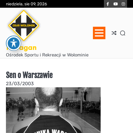
Skip
Facebook
YouTube
Inst
niedziela, sie 09, 2026
to
content
Huragan
Ośrodek Sportu i Rekreacji w Wołominie
Sen o Warszawie
23/03/2003