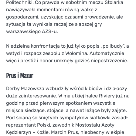
Politechniki. Co prawda w sobotnim meczu Stolarka
nawiązywała momentami równą walkę z
gospodarzami, uzyskując czasami prowadzenie, ale
sytuacja ta wynikała raczej ze słabszej gry
warszawskiego AZS-u.
Niedzielna konfrontacja to już tylko popis „polibudy”, a
wstyd i rozpacz zespołu z Wołomina. Automatycznie
więc i prestiż i honor umknęły gdzieś niepostrzeżenie.
Prus i Mazur
Derby Mazowsza wzbudziły wśród kibiców i działaczy
duże zainteresowanie. W malutkiej halce Riviery już na
godzinę przed pierwszym spotkaniem wszystkie
miejsca siedzące, stojące, a nawet leżące były zajęte.
Pod ścianą ściśniętych sympatyków siatkówki zasiadł
reprezentant Polski, zawodnik Mostostalu Azoty
Kędzierzyn – Koźle, Marcin Prus, nieobecny w ekipie