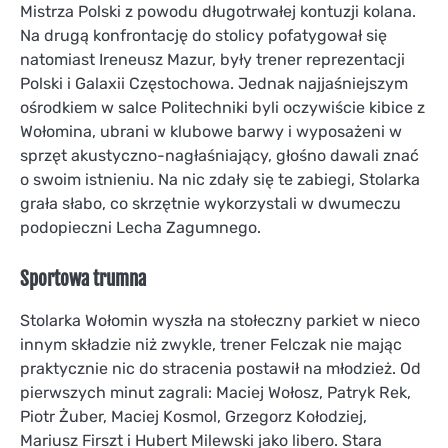
Mistrza Polski z powodu długotrwałej kontuzji kolana.
Na drugą konfrontację do stolicy pofatygował się
natomiast Ireneusz Mazur, były trener reprezentacji
Polski i Galaxii Częstochowa. Jednak najjaśniejszym
ośrodkiem w salce Politechniki byli oczywiście kibice z
Wołomina, ubrani w klubowe barwy i wyposażeni w
sprzęt akustyczno-nagłaśniający, głośno dawali znać
o swoim istnieniu. Na nic zdały się te zabiegi, Stolarka
grała słabo, co skrzętnie wykorzystali w dwumeczu
podopieczni Lecha Zagumnego.
Sportowa trumna
Stolarka Wołomin wyszła na stołeczny parkiet w nieco
innym składzie niż zwykle, trener Felczak nie mając
praktycznie nic do stracenia postawił na młodzież. Od
pierwszych minut zagrali: Maciej Wołosz, Patryk Rek,
Piotr Żuber, Maciej Kosmol, Grzegorz Kołodziej,
Mariusz Firszt i Hubert Milewski jako libero. Stara