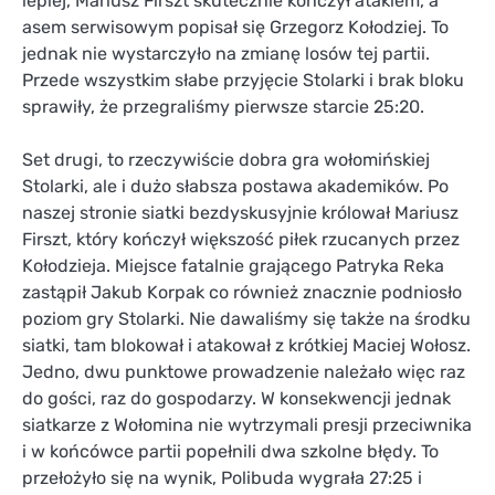
lepiej, Mariusz Firszt skutecznie kończył atakiem, a
asem serwisowym popisał się Grzegorz Kołodziej. To
jednak nie wystarczyło na zmianę losów tej partii.
Przede wszystkim słabe przyjęcie Stolarki i brak bloku
sprawiły, że przegraliśmy pierwsze starcie 25:20.
Set drugi, to rzeczywiście dobra gra wołomińskiej
Stolarki, ale i dużo słabsza postawa akademików. Po
naszej stronie siatki bezdyskusyjnie królował Mariusz
Firszt, który kończył większość piłek rzucanych przez
Kołodzieja. Miejsce fatalnie grającego Patryka Reka
zastąpił Jakub Korpak co również znacznie podniosło
poziom gry Stolarki. Nie dawaliśmy się także na środku
siatki, tam blokował i atakował z krótkiej Maciej Wołosz.
Jedno, dwu punktowe prowadzenie należało więc raz
do gości, raz do gospodarzy. W konsekwencji jednak
siatkarze z Wołomina nie wytrzymali presji przeciwnika
i w końcówce partii popełnili dwa szkolne błędy. To
przełożyło się na wynik, Polibuda wygrała 27:25 i