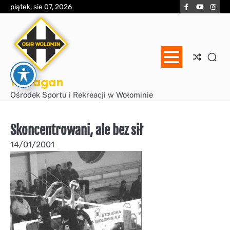
Skip
Facebook
YouTube
Inst
piątek, sie 07, 2026
to
content
Huragan
Ośrodek Sportu i Rekreacji w Wołominie
Skoncentrowani, ale bez sił
14/01/2001