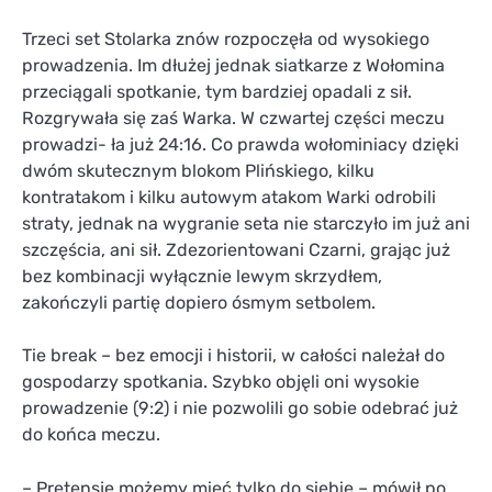
Trzeci set Stolarka znów rozpoczęła od wysokiego
prowadzenia. Im dłużej jednak siatkarze z Wołomina
przeciągali spotkanie, tym bardziej opadali z sił.
Rozgrywała się zaś Warka. W czwartej części meczu
prowadzi- ła już 24:16. Co prawda wołominiacy dzięki
dwóm skutecznym blokom Plińskiego, kilku
kontratakom i kilku autowym atakom Warki odrobili
straty, jednak na wygranie seta nie starczyło im już ani
szczęścia, ani sił. Zdezorientowani Czarni, grając już
bez kombinacji wyłącznie lewym skrzydłem,
zakończyli partię dopiero ósmym setbolem.
Tie break – bez emocji i historii, w całości należał do
gospodarzy spotkania. Szybko objęli oni wysokie
prowadzenie (9:2) i nie pozwolili go sobie odebrać już
do końca meczu.
– Pretensje możemy mieć tylko do siebie – mówił po