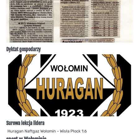
Dyktat gospodarzy
Surowa lekcja lidera
Huragan Naftgaz Wołomin – Wisła Płock 1:6