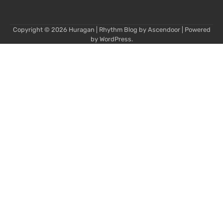
Copyright © 2026
Huragan
| Rhythm Blog by
Ascendoor
| Powered
by
WordPress
.