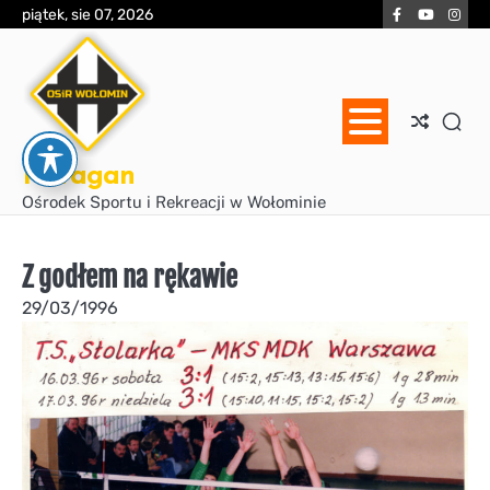
Skip
Facebook
YouTube
Inst
piątek, sie 07, 2026
to
content
Huragan
Ośrodek Sportu i Rekreacji w Wołominie
Z godłem na rękawie
29/03/1996