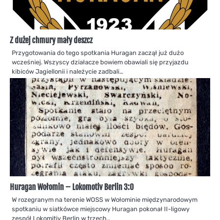
Z dużej chmury mały deszcz
Przygotowania do tego spotkania Huragan zaczął już dużo
wcześniej. Wszyscy działacze bowiem obawiali się przyjazdu
kibiców Jagiellonii i należycie zadbali…
Huragan Wołomin – Lokomotiv Berlin 3:0
W rozegranym na terenie WOSS w Wołominie międzynarodowym
spotkaniu w siatkówce miejscowy Huragan pokonał II-ligowy
zespół Lokomitiv Berlin w trzech…