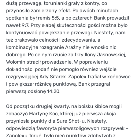
dużą przewagę, torunianki grały z kontry, co
przynosiło zamierzony efekt. Po dwóch minutach
spotkania był remis 5:5, a po czterech Bank prowadził
nawet 9:7. Przy słabej skuteczności gości można było
kontynuować powiększanie przewagi. Niestety, nam
też brakowało celności i zdecydowania, a
kombinacyjne rozegranie Arażny nie wnosiło nic
dobrego. Po celnym rzucie za trzy Ilony Jasnowskiej,
Wołomin stracił prowadzenie. W poprawieniu
dokładności podań nie pomogło również wejście
rozgrywającej Ady Sitarek. Zapolex trafiał w końcówce
i powiększał różnicę punktową. Bank przegrał
pierwszą odsłonę 14:20.
Od początku drugiej kwarty, na boisku kibice mogli
zobaczyć Martynę Koc, której już pierwsza akcja
przyniosła punkty dla Sure Shot-u. Niestety,
odpowiedzią faworyta pierwszoligowych rozgrywek –
Zapolexu Toruń, było pięć punktów zdobytych z