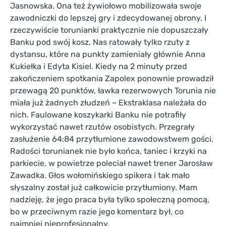
Jasnowska. Ona też żywiołowo mobilizowała swoje
zawodniczki do lepszej gry i zdecydowanej obrony. I
rzeczywiście torunianki praktycznie nie dopuszczały
Banku pod swój kosz. Nas ratowały tylko rzuty z
dystansu, które na punkty zamieniały głównie Anna
Kukiełka i Edyta Kisiel. Kiedy na 2 minuty przed
zakończeniem spotkania Zapolex ponownie prowadził
przewagą 20 punktów, ławka rezerwowych Torunia nie
miała już żadnych złudzeń – Ekstraklasa należała do
nich. Faulowane koszykarki Banku nie potrafiły
wykorzystać nawet rzutów osobistych. Przegrały
zasłużenie 64:84 przytłumione zawodowstwem gości.
Radości torunianek nie było końca, taniec i krzyki na
parkiecie, w powietrze poleciał nawet trener Jarosław
Zawadka. Głos wołomińskiego spikera i tak mało
słyszalny został już całkowicie przytłumiony. Mam
nadzieję, że jego praca była tylko społeczną pomocą,
bo w przeciwnym razie jego komentarz był, co
najmniej nieprofesjonalny.