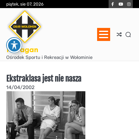
Skip
Facebook
YouTube
Inst
piątek, sie 07, 2026
to
content
Huragan
Ośrodek Sportu i Rekreacji w Wołominie
Ekstraklasa jest nie nasza
14/04/2002