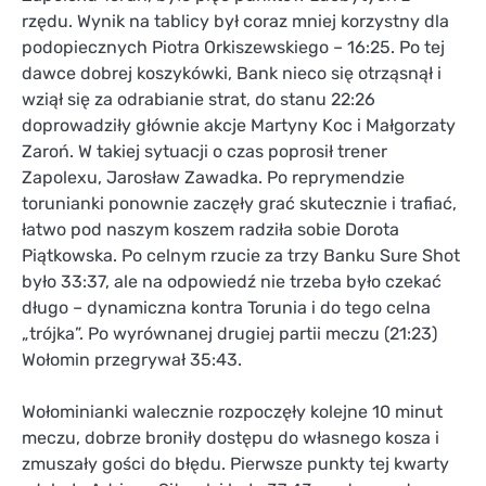
rzędu. Wynik na tablicy był coraz mniej korzystny dla
podopiecznych Piotra Orkiszewskiego – 16:25. Po tej
dawce dobrej koszykówki, Bank nieco się otrząsnął i
wziął się za odrabianie strat, do stanu 22:26
doprowadziły głównie akcje Martyny Koc i Małgorzaty
Zaroń. W takiej sytuacji o czas poprosił trener
Zapolexu, Jarosław Zawadka. Po reprymendzie
torunianki ponownie zaczęły grać skutecznie i trafiać,
łatwo pod naszym koszem radziła sobie Dorota
Piątkowska. Po celnym rzucie za trzy Banku Sure Shot
było 33:37, ale na odpowiedź nie trzeba było czekać
długo – dynamiczna kontra Torunia i do tego celna
„trójka”. Po wyrównanej drugiej partii meczu (21:23)
Wołomin przegrywał 35:43.
Wołominianki walecznie rozpoczęły kolejne 10 minut
meczu, dobrze broniły dostępu do własnego kosza i
zmuszały gości do błędu. Pierwsze punkty tej kwarty