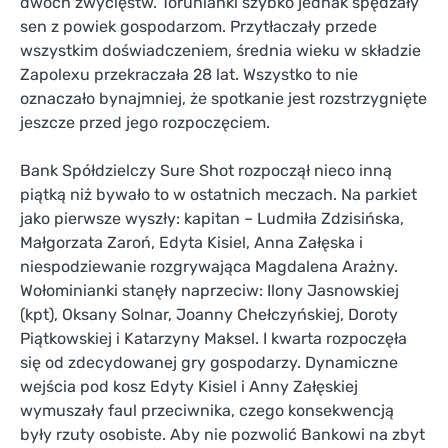
dwóch zwycięstw. Torunianki szybko jednak spędzały
sen z powiek gospodarzom. Przytłaczały przede
wszystkim doświadczeniem, średnia wieku w składzie
Zapolexu przekraczała 28 lat. Wszystko to nie
oznaczało bynajmniej, że spotkanie jest rozstrzygnięte
jeszcze przed jego rozpoczęciem.
Bank Spółdzielczy Sure Shot rozpoczął nieco inną
piątką niż bywało to w ostatnich meczach. Na parkiet
jako pierwsze wyszły: kapitan – Ludmiła Zdzisińska,
Małgorzata Zaroń, Edyta Kisiel, Anna Załęska i
niespodziewanie rozgrywająca Magdalena Arażny.
Wołominianki stanęły naprzeciw: Ilony Jasnowskiej
(kpt), Oksany Solnar, Joanny Chełczyńskiej, Doroty
Piątkowskiej i Katarzyny Maksel. I kwarta rozpoczęła
się od zdecydowanej gry gospodarzy. Dynamiczne
wejścia pod kosz Edyty Kisiel i Anny Załęskiej
wymuszały faul przeciwnika, czego konsekwencją
były rzuty osobiste. Aby nie pozwolić Bankowi na zbyt