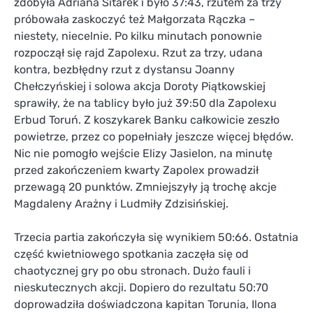
zdobyła Adriana Sitarek i było 37:43, rzutem za trzy
próbowała zaskoczyć też Małgorzata Rączka –
niestety, niecelnie. Po kilku minutach ponownie
rozpoczął się rajd Zapolexu. Rzut za trzy, udana
kontra, bezbłędny rzut z dystansu Joanny
Chełczyńskiej i solowa akcja Doroty Piątkowskiej
sprawiły, że na tablicy było już 39:50 dla Zapolexu
Erbud Toruń. Z koszykarek Banku całkowicie zeszło
powietrze, przez co popełniały jeszcze więcej błędów.
Nic nie pomogło wejście Elizy Jasielon, na minutę
przed zakończeniem kwarty Zapolex prowadził
przewagą 20 punktów. Zmniejszyły ją trochę akcje
Magdaleny Arażny i Ludmiły Zdzisińskiej.
Trzecia partia zakończyła się wynikiem 50:66. Ostatnia
część kwietniowego spotkania zaczęła się od
chaotycznej gry po obu stronach. Dużo fauli i
nieskutecznych akcji. Dopiero do rezultatu 50:70
doprowadziła doświadczona kapitan Torunia, Ilona