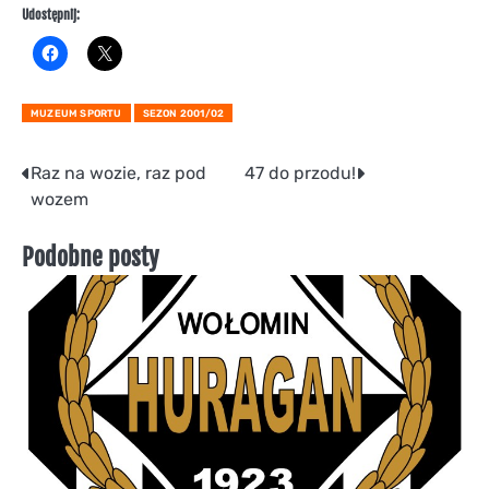
Udostępnij:
MUZEUM SPORTU
SEZON 2001/02
Nawigacja
Raz na wozie, raz pod
47 do przodu!
wozem
wpisu
Podobne posty