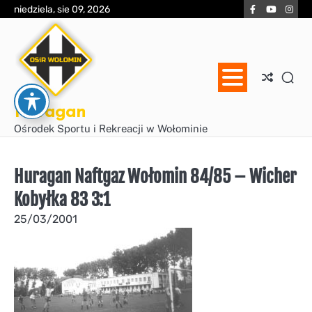
Skip
Facebook
YouTube
Inst
niedziela, sie 09, 2026
to
content
Huragan
Ośrodek Sportu i Rekreacji w Wołominie
Huragan Naftgaz Wołomin 84/85 – Wicher
Kobyłka 83 3:1
25/03/2001