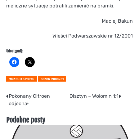
nieliczne sytuacje potrafili zamienić na bramki.
Maciej Bakun
Wieści Podwarszawskie nr 12/2001
Udostępnij:
MUZEUM SPORTU
SEZON 2000/01
Nawigacja
Pokonany Citroen
Olsztyn – Wołomin 1:1
odjechał
wpisu
Podobne posty