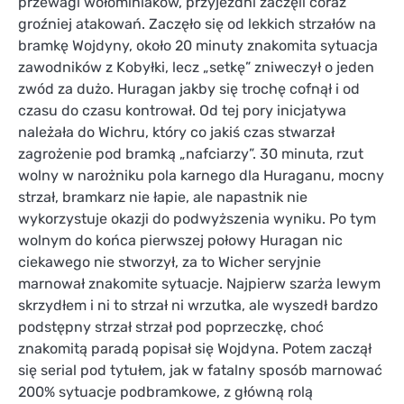
przewagi wołominiaków, przyjezdni zaczęli coraz
groźniej atakowań. Zaczęło się od lekkich strzałów na
bramkę Wojdyny, około 20 minuty znakomita sytuacja
zawodników z Kobyłki, lecz „setkę” zniweczył o jeden
zwód za dużo. Huragan jakby się trochę cofnął i od
czasu do czasu kontrował. Od tej pory inicjatywa
należała do Wichru, który co jakiś czas stwarzał
zagrożenie pod bramką „nafciarzy”. 30 minuta, rzut
wolny w narożniku pola karnego dla Huraganu, mocny
strzał, bramkarz nie łapie, ale napastnik nie
wykorzystuje okazji do podwyższenia wyniku. Po tym
wolnym do końca pierwszej połowy Huragan nic
ciekawego nie stworzył, za to Wicher seryjnie
marnował znakomite sytuacje. Najpierw szarża lewym
skrzydłem i ni to strzał ni wrzutka, ale wyszedł bardzo
podstępny strzał strzał pod poprzeczkę, choć
znakomitą paradą popisał się Wojdyna. Potem zaczął
się serial pod tytułem, jak w fatalny sposób marnować
200% sytuacje podbramkowe, z główną rolą