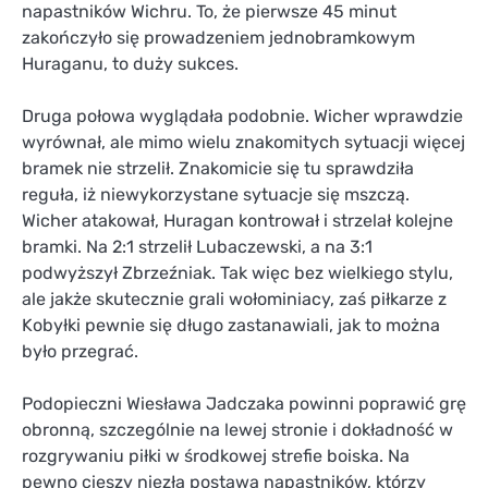
napastników Wichru. To, że pierwsze 45 minut
zakończyło się prowadzeniem jednobramkowym
Huraganu, to duży sukces.
Druga połowa wyglądała podobnie. Wicher wprawdzie
wyrównał, ale mimo wielu znakomitych sytuacji więcej
bramek nie strzelił. Znakomicie się tu sprawdziła
reguła, iż niewykorzystane sytuacje się mszczą.
Wicher atakował, Huragan kontrował i strzelał kolejne
bramki. Na 2:1 strzelił Lubaczewski, a na 3:1
podwyższył Zbrzeźniak. Tak więc bez wielkiego stylu,
ale jakże skutecznie grali wołominiacy, zaś piłkarze z
Kobyłki pewnie się długo zastanawiali, jak to można
było przegrać.
Podopieczni Wiesława Jadczaka powinni poprawić grę
obronną, szczególnie na lewej stronie i dokładność w
rozgrywaniu piłki w środkowej strefie boiska. Na
pewno cieszy niezła postawa napastników, którzy