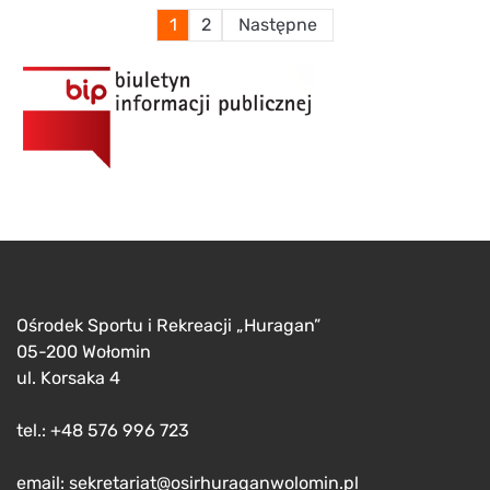
Stronicowanie
1
2
Następne
wpisów
Ośrodek Sportu i Rekreacji „Huragan”
05-200 Wołomin
ul. Korsaka 4
tel.: +48 576 996 723
email: sekretariat@osirhuraganwolomin.pl