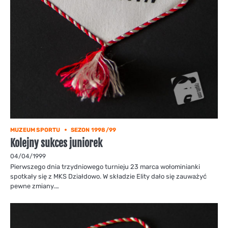
MUZEUM SPORTU
SEZON 1998/99
Kolejny sukces juniorek
04/04/1999
Pierwszego dnia trzydniowego turnieju 23 marca wołominianki
spotkały się z MKS Działdowo. W składzie Elity dało się zauważyć
pewne zmiany.…