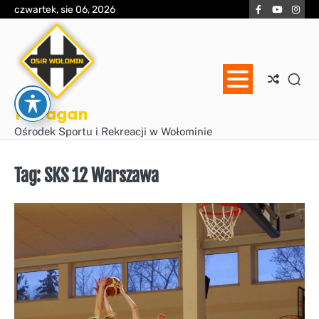
Skip
Facebook
YouTube
Inst
czwartek, sie 06, 2026
to
content
Huragan
Ośrodek Sportu i Rekreacji w Wołominie
Tag:
SKS 12 Warszawa