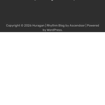
Copyright © 2026
Huragan
| Rhythm Blog by
Ascendoor
| Powered
by
WordPress
.