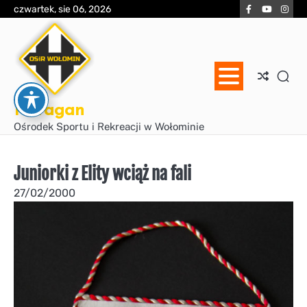
Skip
Facebook
YouTube
Inst
czwartek, sie 06, 2026
to
content
Huragan
Ośrodek Sportu i Rekreacji w Wołominie
Juniorki z Elity wciąż na fali
27/02/2000