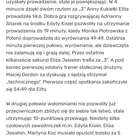
uzyskały prowadzenie, stale je powiększając. W 4
minucie dzięki dwóm rzutom za „3” Anny Kukiełki Elita
prowadziła 14:6. Dobra gra rozgrywającej Adrianny
Sitarek na środku Edyty Kisiel pozwoliły na utrzymanie
prowadzenia do 19 minuty, kiedy Monika Piotrowska z
Polonii doprowadziła do wyrównania 49:49. Ostatnia
minuta pierwszej połowy, wyrównanie, ale dziewczęta
nie załamują się i grają dalej. Przez ostatnie
kilkanaście sekund Eliza Jasielon trafia za „3”. A pod
koniec pierwszej odsłony trener stołecznej drużyny
Maciej Gordon za dyskusję z sędzią otrzymał
„technicznego”. Pierwsza część spotkania zakończyła
się 54:49 dla Elity.
W drugiej połowie wołominianki nie pozwoliły już
przeciwniczkom zbliżyć się do siebie tak łatwo, stale
utrzymując 10-punktową przewagę. Niestety kilka
czołowych zawodniczek m.in. Edyta Kisiel, Eliza
Jasielon, Martyna Koc musiało opuścić boisko za 5