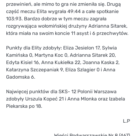
przewinień, ale mimo to gra nie zmieniła się. Drugą
część meczu Elita wygrała 49:44 a całe spotkanie
103:93. Bardzo dobrze w tym meczu zagrała
rozgrywająca wołomińskiej drużyny Adrianna Sitarek,
która miała na swoim koncie 11 asyst i 6 przechwytów.
Punkty dla Elity zdobyły: Eliza Jesielon 17, Sylwia
Kamińska 0, Martyna Koc 0, Adrianna Sitarek 20,
Edyta Kisiel 16, Anna Kukiełka 22, Joanna Kaska 2,
Katarzyna Szczepaniak 9, Eliza Szlagier 0 i Anna
Gadomska 6.
Najwięcej punktów dla SKS- 12 Polonii Warszawa
zdobyły Urszula Kopeć 21 i Anna Mlonka oraz Izabela
Piekarska po 18.
L.P
Wieści Podwarszawskie Nr 8 (467)