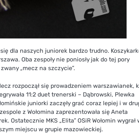
się dla naszych juniorek bardzo trudno. Koszykar
szawa. Oba zespoły nie poniosły jak do tej pory
k zwany „mecz na szczycie”.
Mecz rozpoczął się prowadzeniem warszawianek, k
zegrywała 11:2 duet trenerski – Dąbrowski, Plewka
mińskie juniorki zaczęły grać coraz lepiej i w dru
 w zespole z Wołomina zaprezentowała się Aneta
iórek. Ostatecznie MKS „Elita” OSiR Wołomin wygrał
wszym miejscu w grupie mazowieckiej.