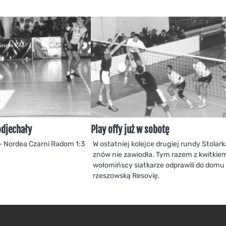
odjechały
Play offy już w sobotę
– Nordea Czarni Radom 1:3
W ostatniej kolejce drugiej rundy Stolar
znów nie zawiodła. Tym razem z kwitkie
wołomińscy siatkarze odprawili do domu
rzeszowską Resovię.