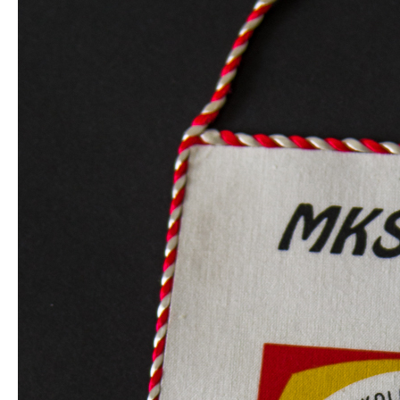
PWKS Huragan
Zabiegany