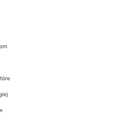
kom
tóre
giej
 w