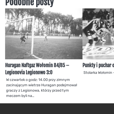
Podobne posty
Huragan Naftgaz Wołomin 84/85 –
Punkty i puchar 
Legionovia Legionowo 3:0
Stolarka Wołomin 
W czwartek o godz: 14.00 przy zimnym
zacinającym wietrze Huragan podejmował
graczy z Legionowa, którzy przed tym
meczem byli na…