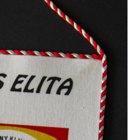
 Wołomin
Salwa
UKS Huragan