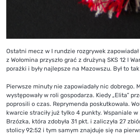
Ostatni mecz w I rundzie rozgrywek zapowiadał 
z Wołomina przyszło grać z drużyną SKS 12 I War
porażki i były najlepsze na Mazowszu. Był to ta
Pierwsze minuty nie zapowiadały nic dobrego. 
występowały w roli gospodarza. Kiedy „Elita” pr
poprosili o czas. Reprymenda poskutkowała. Woło
kwarcie straciły już tylko 4 punkty. Wspaniale
Brzózka, która zdobyła 31 pkt. i zaliczyła 27 zb
stolicy 92:52 i tym samym znajduje się na pier