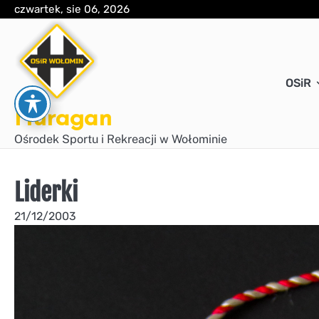
Skip
czwartek, sie 06, 2026
to
content
OSiR
Huragan
Ośrodek Sportu i Rekreacji w Wołominie
Liderki
21/12/2003