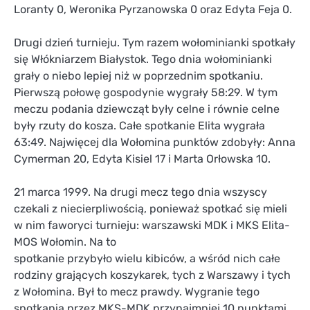
Loranty 0, Weronika Pyrzanowska 0 oraz Edyta Feja 0.
Drugi dzień turnieju. Tym razem wołominianki spotkały
się Włókniarzem Białystok. Tego dnia wołominianki
grały o niebo lepiej niż w poprzednim spotkaniu.
Pierwszą połowę gospodynie wygrały 58:29. W tym
meczu podania dziewcząt były celne i równie celne
były rzuty do kosza. Całe spotkanie Elita wygrała
63:49. Najwięcej dla Wołomina punktów zdobyły: Anna
Cymerman 20, Edyta Kisiel 17 i Marta Orłowska 10.
21 marca 1999. Na drugi mecz tego dnia wszyscy
czekali z niecierpliwością, ponieważ spotkać się mieli
w nim faworyci turnieju: warszawski MDK i MKS Elita-
MOS Wołomin. Na to
spotkanie przybyło wielu kibiców, a wśród nich całe
rodziny grających koszykarek, tych z Warszawy i tych
z Wołomina. Był to mecz prawdy. Wygranie tego
spotkania przez MKS-MDK przynajmniej 10 punktami