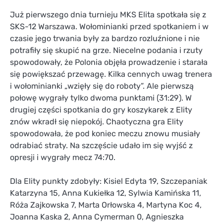
Już pierwszego dnia turnieju MKS Elita spotkała się z
SKS-12 Warszawa. Wołominianki przed spotkaniem i w
czasie jego trwania były za bardzo rozluźnione i nie
potrafiły się skupić na grze. Niecelne podania i rzuty
spowodowały, że Polonia objęła prowadzenie i starała
się powiększać przewagę. Kilka cennych uwag trenera
i wołominianki „wzięły się do roboty”. Ale pierwszą
połowę wygrały tylko dwoma punktami (31:29). W
drugiej części spotkania do gry koszykarek z Elity
znów wkradł się niepokój. Chaotyczna gra Elity
spowodowała, że pod koniec meczu znowu musiały
odrabiać straty. Na szczęście udało im się wyjść z
opresji i wygrały mecz 74:70.
Dla Elity punkty zdobyły: Kisiel Edyta 19, Szczepaniak
Katarzyna 15, Anna Kukiełka 12, Sylwia Kamińska 11,
Róża Zajkowska 7, Marta Orłowska 4, Martyna Koc 4,
Joanna Kaska 2, Anna Cymerman 0, Agnieszka