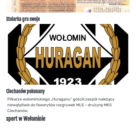
Stolarka gra swoje
Ciechanów pokonany
Piłkarze wołomińskiego „Huraganu” gościli zespół należący
niewątpliwie do faworytów rozgrywek MLS – drużynę MKS
Ciechanów.
sport w Wołominie