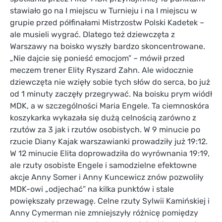
stawiało go na I miejscu w Turnieju i na I miejscu w
grupie przed półfinałami Mistrzostw Polski Kadetek –
ale musieli wygrać. Dlatego też dziewczęta z
Warszawy na boisko wyszły bardzo skoncentrowane.
„Nie dajcie się ponieść emocjom” – mówił przed
meczem trener Elity Ryszard Zahn. Ale widocznie
dziewczęta nie wzięły sobie tych słów do serca, bo już
od 1 minuty zaczęły przegrywać. Na boisku prym wiódł
MDK, a w szczególności Maria Engele. Ta ciemnoskóra
koszykarka wykazała się dużą celnością zarówno z
rzutów za 3 jak i rzutów osobistych. W 9 minucie po
rzucie Diany Kajak warszawianki prowadziły już 19:12.
W 12 minucie Elita doprowadziła do wyrównania 19:19,
ale rzuty osobiste Engele i samodzielne efektowne
akcje Anny Somer i Anny Kuncewicz znów pozwoliły
MDK-owi „odjechać” na kilka punktów i stale
powiększały przewagę. Celne rzuty Sylwii Kamińskiej i
Anny Cymerman nie zmniejszyły różnicę pomiędzy