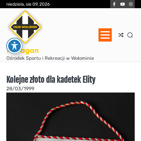
Skip
Facebook
YouTube
Inst
niedziela, sie 09, 2026
to
content
Huragan
Ośrodek Sportu i Rekreacji w Wołominie
Kolejne złoto dla kadetek Elity
28/03/1999