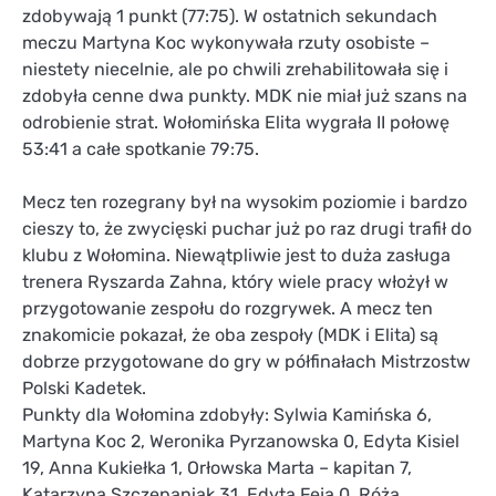
zdobywają 1 punkt (77:75). W ostatnich sekundach
meczu Martyna Koc wykonywała rzuty osobiste –
niestety niecelnie, ale po chwili zrehabilitowała się i
zdobyła cenne dwa punkty. MDK nie miał już szans na
odrobienie strat. Wołomińska Elita wygrała II połowę
53:41 a całe spotkanie 79:75.
Mecz ten rozegrany był na wysokim poziomie i bardzo
cieszy to, że zwycięski puchar już po raz drugi trafił do
klubu z Wołomina. Niewątpliwie jest to duża zasługa
trenera Ryszarda Zahna, który wiele pracy włożył w
przygotowanie zespołu do rozgrywek. A mecz ten
znakomicie pokazał, że oba zespoły (MDK i Elita) są
dobrze przygotowane do gry w półfinałach Mistrzostw
Polski Kadetek.
Punkty dla Wołomina zdobyły: Sylwia Kamińska 6,
Martyna Koc 2, Weronika Pyrzanowska 0, Edyta Kisiel
19, Anna Kukiełka 1, Orłowska Marta – kapitan 7,
Katarzyna Szczepaniak 31, Edyta Feja 0, Róża