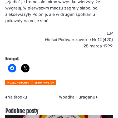
„zjadła” je trema, ale mimo wszystko wierzyły, że
wygrają. W pierwszym meczu zagrały słabo, bo
zlekceważyły Polonię, ale w drugim spotkaniu
pokazały na co je stać.
L.P
Wieści Podwarszawskie Nr 12 (420)
28 marca 1999
Udostępnij:
MUZEUM SPORTU
SEZON 1998/99
Nawigacja
Na środku
Wpadka Huraganu
wpisu
Podobne posty