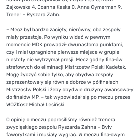
Zajkowska 4, Joanna Kaska 0, Anna Cymerman 9.
Trener – Ryszard Zahn.
– Mecz był bardzo zacięty, nierówny, oba zespoły
miały przestoje. Po wyniku widać w pewnym
momencie MDK prowadził dwunastoma punktami,
czyli miał upragnione pierwsze miejsce w grupie,
niestety nie wytrzymał presji. Mecz godny finałów
strefowych do eliminacji Mistrzostw Polski Kadetek.
Mogę życzyć sobie tylko, aby obydwa zespoły
zaprezentowały się równie dobrze w półfinałach
Mistrzostw Polski i żeby obydwie drużyny awansowały
do finałów MP. – tak wypowiadał się po meczu prezes
WOZKosz Michał Lesiński.
O opinię o meczu poprosiliśmy również trenera
zwycięskiego zespołu Ryszarda Zahna – Były
faworytkami i musiały wygrać. W meczu finałowym