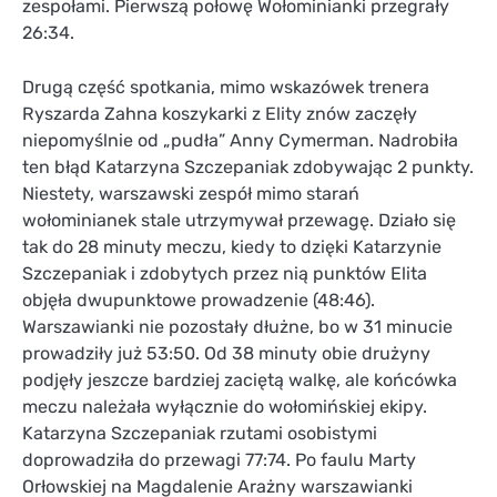
zespołami. Pierwszą połowę Wołominianki przegrały
26:34.
Drugą część spotkania, mimo wskazówek trenera
Ryszarda Zahna koszykarki z Elity znów zaczęły
niepomyślnie od „pudła” Anny Cymerman. Nadrobiła
ten błąd Katarzyna Szczepaniak zdobywając 2 punkty.
Niestety, warszawski zespół mimo starań
wołominianek stale utrzymywał przewagę. Działo się
tak do 28 minuty meczu, kiedy to dzięki Katarzynie
Szczepaniak i zdobytych przez nią punktów Elita
objęła dwupunktowe prowadzenie (48:46).
Warszawianki nie pozostały dłużne, bo w 31 minucie
prowadziły już 53:50. Od 38 minuty obie drużyny
podjęły jeszcze bardziej zaciętą walkę, ale końcówka
meczu należała wyłącznie do wołomińskiej ekipy.
Katarzyna Szczepaniak rzutami osobistymi
doprowadziła do przewagi 77:74. Po faulu Marty
Orłowskiej na Magdalenie Arażny warszawianki