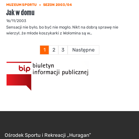
MUZEUM SPORTU
SEZON 2003/04
Jak w domu
16/11/2003
Sensacji nie było, bo być nie mogło. Nikt na dobrą sprawę nie
wierzył, że młode koszykarki z Wołomina są w…
Stronicowanie
1
2
3
Następne
wpisów
Ośrodek Sportu i Rekreacji „Huragan”