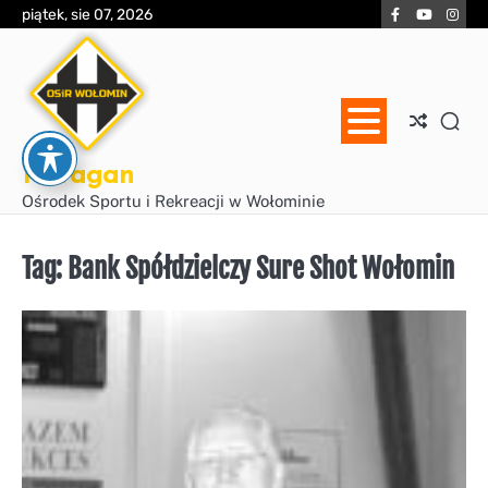
Skip
Facebook
YouTube
Inst
piątek, sie 07, 2026
to
content
Huragan
Ośrodek Sportu i Rekreacji w Wołominie
Tag:
Bank Spółdzielczy Sure Shot Wołomin