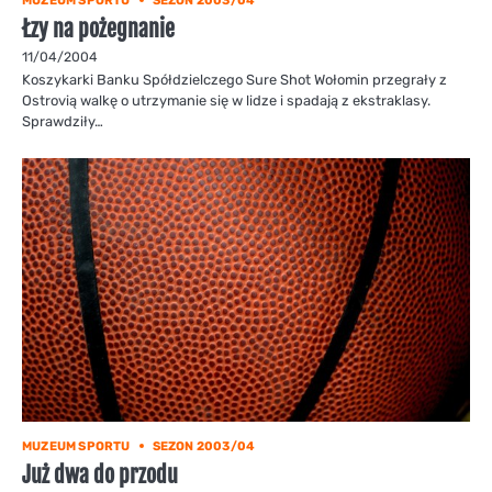
MUZEUM SPORTU
SEZON 2003/04
Łzy na pożegnanie
11/04/2004
Koszykarki Banku Spółdzielczego Sure Shot Wołomin przegrały z
Ostrovią walkę o utrzymanie się w lidze i spadają z ekstraklasy.
Sprawdziły…
MUZEUM SPORTU
SEZON 2003/04
Już dwa do przodu