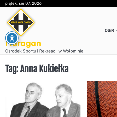
Skip
piątek, sie 07, 2026
to
content
OSiR
Huragan
Ośrodek Sportu i Rekreacji w Wołominie
Tag:
Anna Kukiełka