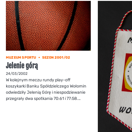
MUZEUM SPORTU
SEZON 2001/02
Jelenie górą
24/03/2002
W kolejnym meczu rundy play-off
koszykarki Banku Spółdzielczego Wołomin
odwiedziły Jelenią Górę i niespodziewanie
przegrały dwa spotkania 70:61 i 77:58.…