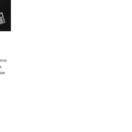
omin
a
bie