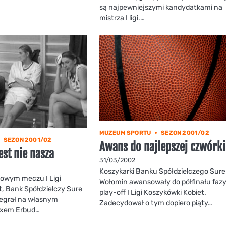
są najpewniejszymi kandydatkami na
mistrza I ligi.…
MUZEUM SPORTU
SEZON 2001/02
SEZON 2001/02
Awans do najlepszej czwórki
est nie nasza
31/03/2002
Koszykarki Banku Spółdzielczego Sure
łowym meczu I Ligi
Wołomin awansowały do półfinału faz
, Bank Spółdzielczy Sure
play-off I Ligi Koszykówki Kobiet.
egrał na własnym
Zadecydował o tym dopiero piąty…
lexem Erbud…