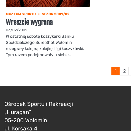
MUZEUM SPORTU
SEZON 2001/02
Wreszcie wygrana
03/02/2002
W ostatnią sobotę koszykarki Banku
Spółdzielczego Sure Shot Wołomin
rozegrały kolejną kolejkę I ligi koszykówki.
Tym razem podejmowały u siebie…
1
2
Ośrodek Sportu i Rekreacji
„Huragan”
05-200 Wołomin
ul. Korsaka 4