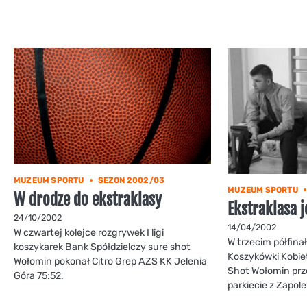
MUZEUM SPORTU
SEZON 2002/03
MUZEUM SPORTU
W drodze do ekstraklasy
Ekstraklasa j
24/10/2002
14/04/2002
W czwartej kolejce rozgrywek I ligi
W trzecim półfina
koszykarek Bank Spółdzielczy sure shot
Koszykówki Kobiet
Wołomin pokonał Citro Grep AZS KK Jelenia
Shot Wołomin prz
Góra 75:52.
parkiecie z Zapo