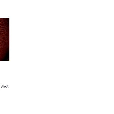
 Shot
y