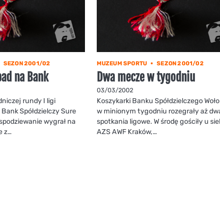
SEZON 2001/02
MUZEUM SPORTU
SEZON 2001/02
pad na Bank
Dwa mecze w tygodniu
03/03/2002
niczej rundy I ligi
Koszykarki Banku Spółdzielczego Woł
 Bank Spółdzielczy Sure
w minionym tygodniu rozegrały aż dw
spodziewanie wygrał na
spotkania ligowe. W środę gościły u sie
e z…
AZS AWF Kraków,…