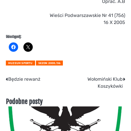
Oprac. A.B
Wieści Podwarszawskie Nr 41 (756)
16 X 2005
Udostępnij:
MUZEUM SPORTU
SEZON 2005/06
Nawigacja
Będzie rewanż
Wołomiński Klub
Koszykówki
wpisu
Podobne posty