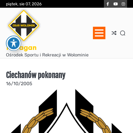
Skip
Facebook
YouTube
Inst
piątek, sie 07, 2026
to
content
Huragan
Ośrodek Sportu i Rekreacji w Wołominie
Ciechanów pokonany
16/10/2005