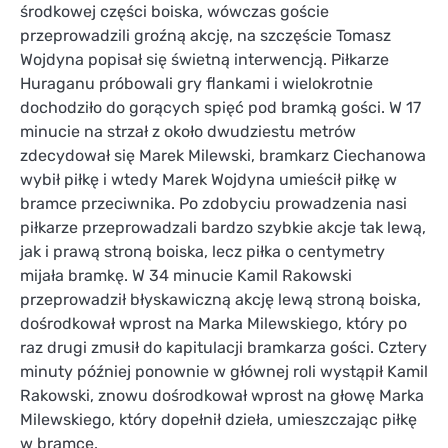
środkowej części boiska, wówczas goście
przeprowadzili groźną akcję, na szczęście Tomasz
Wojdyna popisał się świetną interwencją. Piłkarze
Huraganu próbowali gry flankami i wielokrotnie
dochodziło do gorących spięć pod bramką gości. W 17
minucie na strzał z około dwudziestu metrów
zdecydował się Marek Milewski, bramkarz Ciechanowa
wybił piłkę i wtedy Marek Wojdyna umieścił piłkę w
bramce przeciwnika. Po zdobyciu prowadzenia nasi
piłkarze przeprowadzali bardzo szybkie akcje tak lewą,
jak i prawą stroną boiska, lecz piłka o centymetry
mijała bramkę. W 34 minucie Kamil Rakowski
przeprowadził błyskawiczną akcję lewą stroną boiska,
dośrodkował wprost na Marka Milewskiego, który po
raz drugi zmusił do kapitulacji bramkarza gości. Cztery
minuty później ponownie w głównej roli wystąpił Kamil
Rakowski, znowu dośrodkował wprost na głowę Marka
Milewskiego, który dopełnił dzieła, umieszczając piłkę
w bramce.