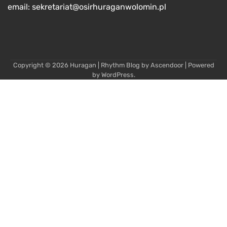
email: sekretariat@osirhuraganwolomin.pl
Copyright © 2026
Huragan
| Rhythm Blog by
Ascendoor
| Powered
by
WordPress
.