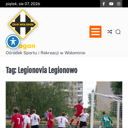
Skip
Facebook
YouTube
Inst
piątek, sie 07, 2026
to
content
Huragan
Ośrodek Sportu i Rekreacji w Wołominie
Tag:
Legionovia Legionowo