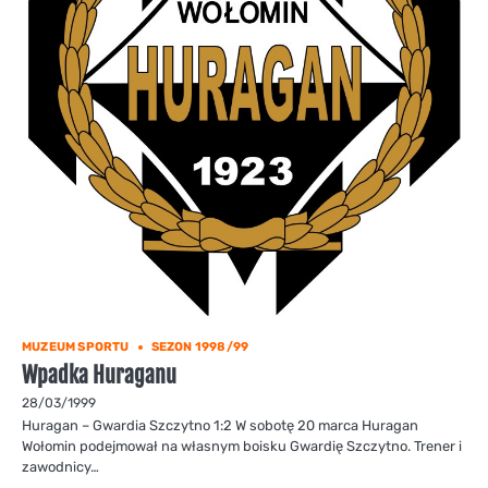
MUZEUM SPORTU
SEZON 1998/99
Wpadka Huraganu
28/03/1999
Huragan – Gwardia Szczytno 1:2 W sobotę 20 marca Huragan
Wołomin podejmował na własnym boisku Gwardię Szczytno. Trener i
zawodnicy…