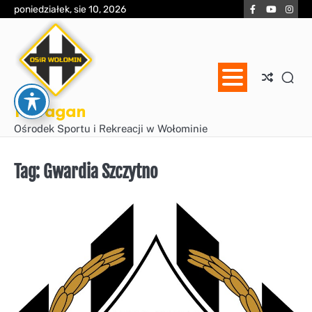
Skip
Facebook
YouTube
Inst
poniedziałek, sie 10, 2026
to
content
Huragan
Ośrodek Sportu i Rekreacji w Wołominie
Tag:
Gwardia Szczytno