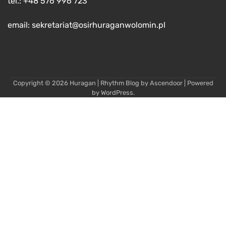
tel.: +48 576 996 723
email: sekretariat@osirhuraganwolomin.pl
Copyright © 2026
Huragan
| Rhythm Blog by
Ascendoor
| Powered
by
WordPress
.