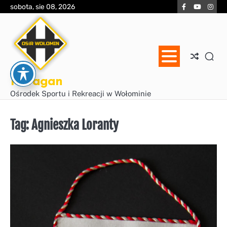
Skip
Facebook
YouTube
Inst
sobota, sie 08, 2026
to
content
Huragan
Ośrodek Sportu i Rekreacji w Wołominie
Tag:
Agnieszka Loranty