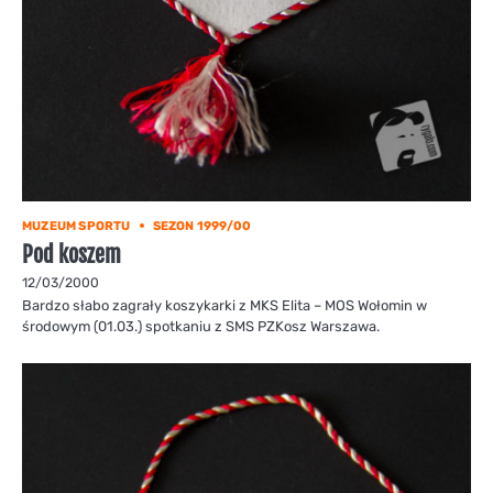
MUZEUM SPORTU
SEZON 1999/00
Pod koszem
12/03/2000
Bardzo słabo zagrały koszykarki z MKS Elita – MOS Wołomin w
środowym (01.03.) spotkaniu z SMS PZKosz Warszawa.