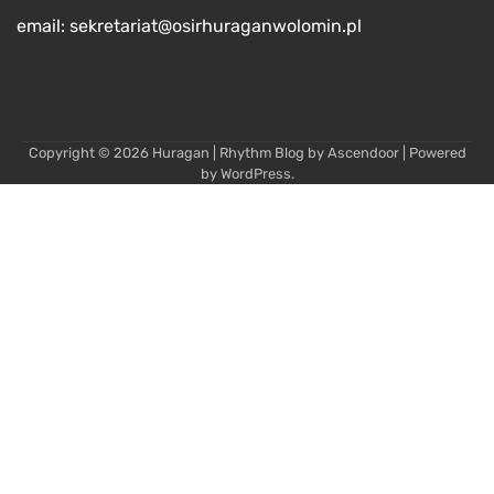
email: sekretariat@osirhuraganwolomin.pl
Copyright © 2026
Huragan
| Rhythm Blog by
Ascendoor
| Powered
by
WordPress
.