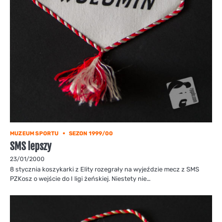
MUZEUM SPORTU
SEZON 1999/00
SMS lepszy
23/01/2000
8 stycznia koszykarki z Elity rozegrały na wyjeździe mecz z SMS
PZKosz o wejście do I ligi żeńskiej. Niestety nie…