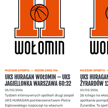
MUZEUM SPORTU
SEZON 2005/06
MUZEUM SPORTU
UKS HURAGAN WOŁOMIN – UKS
UKS HURAGA
JAGIELLONKA WARSZAWA 60:32
ŻYRARDÓW 1
05/03/2006
03/03/2006
Tydzień intensywnych spotkań drugi zespół
26 lutego na własn
UKS HURAGAN pod kierownictwem Piotra
spotkanie pomięd
Dąbrowskiego rozpoczął na własnym
Żyrardów. To spot