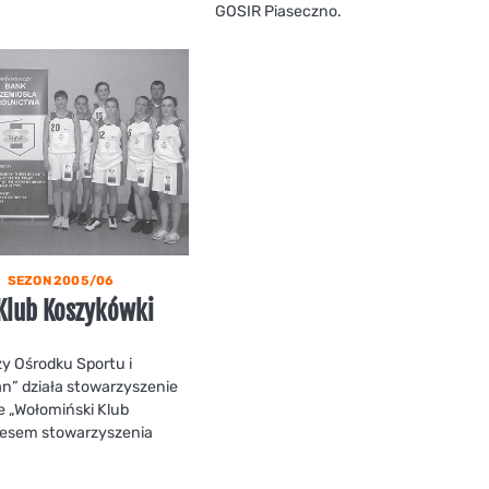
GOSIR Piaseczno.
SEZON 2005/06
Klub Koszykówki
zy Ośrodku Sportu i
n” działa stowarzyszenie
e „Wołomiński Klub
zesem stowarzyszenia