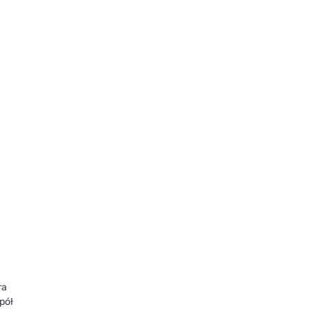
ra
pół