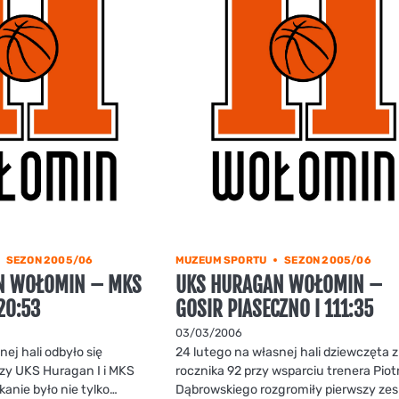
SEZON 2005/06
MUZEUM SPORTU
SEZON 2005/06
N WOŁOMIN – MKS
UKS HURAGAN WOŁOMIN –
20:53
GOSIR PIASECZNO I 111:35
03/03/2006
ej hali odbyło się
24 lutego na własnej hali dziewczęta z
zy UKS Huragan I i MKS
rocznika 92 przy wsparciu trenera Piot
kanie było nie tylko…
Dąbrowskiego rozgromiły pierwszy zes