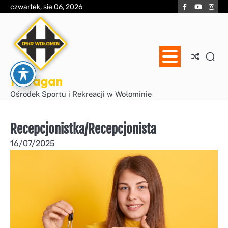
Skip
Facebook
YouTube
Inst
czwartek, sie 06, 2026
to
content
Huragan
Ośrodek Sportu i Rekreacji w Wołominie
Recepcjonistka/Recepcjonista
16/07/2025