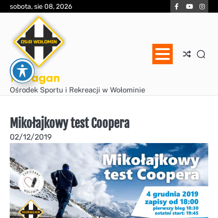
Skip
Facebook
YouTube
Inst
sobota, sie 08, 2026
to
content
Huragan
Ośrodek Sportu i Rekreacji w Wołominie
Mikołajkowy test Coopera
02/12/2019