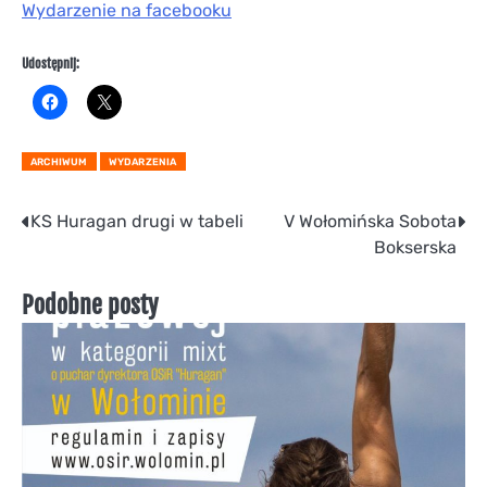
Wydarzenie na facebooku
Udostępnij:
ARCHIWUM
WYDARZENIA
Nawigacja
KS Huragan drugi w tabeli
V Wołomińska Sobota
Bokserska
wpisu
Podobne posty