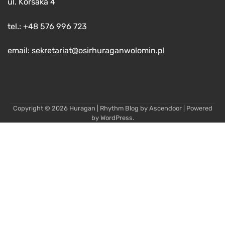
ul. Korsaka 4
tel.: +48 576 996 723
email: sekretariat@osirhuraganwolomin.pl
Copyright © 2026
Huragan
| Rhythm Blog by
Ascendoor
| Powered
by
WordPress
.