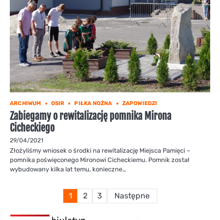
ARCHIWUM
OSIR
PIŁKA NOŻNA
ZAPOWIEDZI
Zabiegamy o rewitalizację pomnika Mirona
Cicheckiego
29/04/2021
Złożyliśmy wniosek o środki na rewitalizację Miejsca Pamięci –
pomnika poświęconego Mironowi Cicheckiemu. Pomnik został
wybudowany kilka lat temu, konieczne…
Stronicowanie
1
2
3
Następne
wpisów