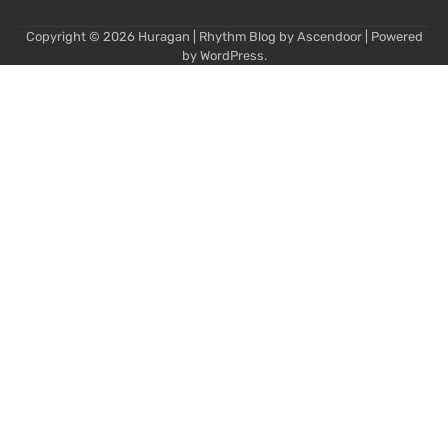
Copyright © 2026
Huragan
| Rhythm Blog by
Ascendoor
| Powered
by
WordPress
.