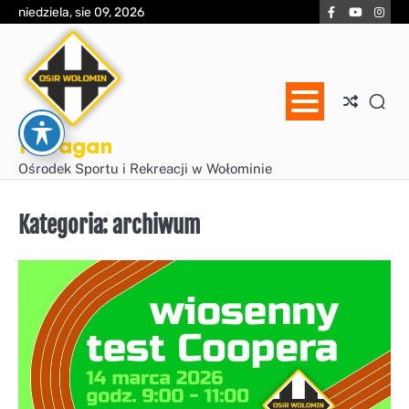
Skip
Facebook
YouTube
Inst
niedziela, sie 09, 2026
to
content
Huragan
Ośrodek Sportu i Rekreacji w Wołominie
Kategoria:
archiwum