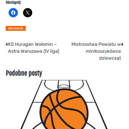
Udostępnij:
ARCHIWUM
Nawigacja
KS Huragan Wołomin –
Mistrzostwa Powiatu w
Astra Warszawa (IV liga)
minikoszykówce
wpisu
dziewcząt
Podobne posty