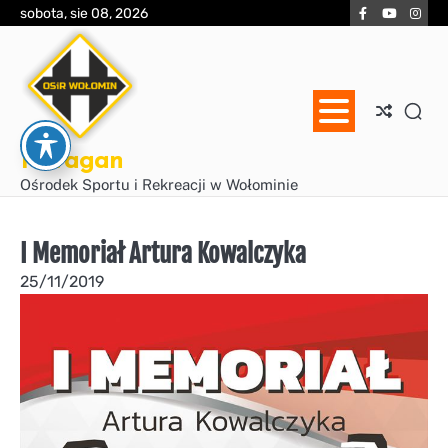
Skip
Facebook
YouTube
Inst
sobota, sie 08, 2026
to
content
Huragan
Ośrodek Sportu i Rekreacji w Wołominie
I Memoriał Artura Kowalczyka
25/11/2019