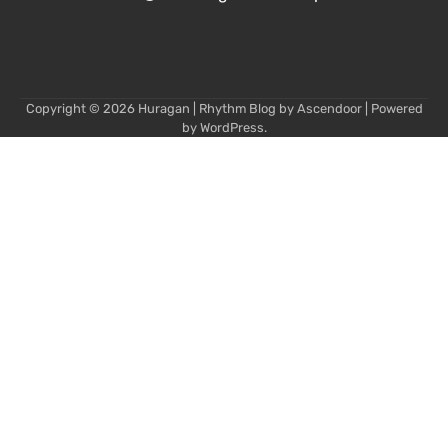
Copyright © 2026
Huragan
| Rhythm Blog by
Ascendoor
| Powered
by
WordPress
.