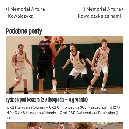
Nawigacja
I Memoriał Artura
I Memoriał Artura
Kowalczyka
Kowalczyka za nami
wpisu
Podobne posty
Tydzień pod koszem (29 listopada – 4 grudnia)
UKS Huragan Wołomin – UKS Olimpijczyk 2008 Mszczonów (U12K)
40:43 UKS Huragan Wołomin – Grot F&F Automatyka Pabianice (I
LK)…