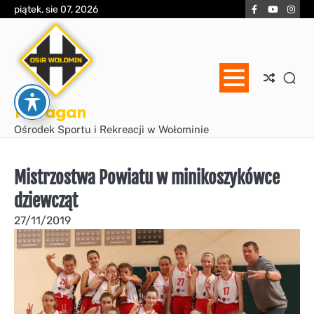
Skip
Facebook
YouTube
Inst
piątek, sie 07, 2026
to
content
Huragan
Ośrodek Sportu i Rekreacji w Wołominie
Mistrzostwa Powiatu w minikoszykówce
dziewcząt
27/11/2019