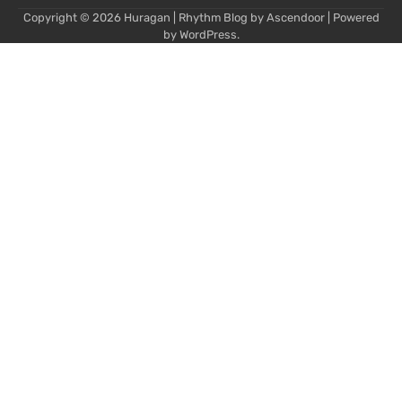
Copyright © 2026
Huragan
| Rhythm Blog by
Ascendoor
| Powered
by
WordPress
.