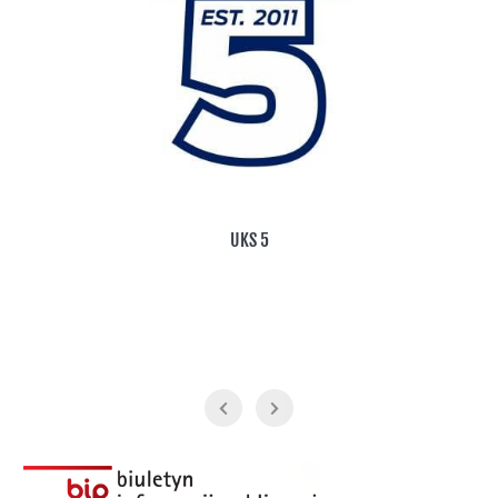
Szermierka Wołomin