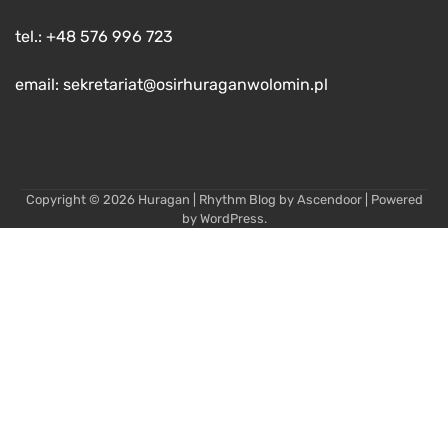
tel.: +48 576 996 723
email: sekretariat@osirhuraganwolomin.pl
Copyright © 2026
Huragan
| Rhythm Blog by
Ascendoor
| Powered
by
WordPress
.