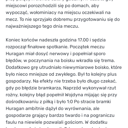
miejscowi porozchodzili się po domach, aby
wypocząć, wołominiacy na miejscu oczekiwali na
mecz. To nie sprzyjało dobremu przygotowaniu się do
najważniejszego tego dnia meczu.
Koniec końców nadeszła godzina 17.00 i sędzia
rozpoczął finałowe spotkanie. Początek meczu
Huragan miał dosyć nerwowy i popełniał sporo
błędów, w poczynania na boisku wkradła się trema.
Dodatkowo grę utrudniało niewymiarowe boisko, które
było nieco mniejsze od zwykłego. Był to kolejny plus
gospodarzy. Na efekty nie trzeba było długo czekać,
gdy po błędzie bramkarza, Naprzód wykonywał rzut
rożny, kolejny błąd popełnił Wojdyna mijając się przy
dośrodkowaniu z piłką i było 1:0 Po stracie bramki
Huragan ambitnie dążył do wyrównania, ale
gospodarze grający bardzo twardo i na pograniczu
faulu na niewiele pozwalali gościom. W dodatku