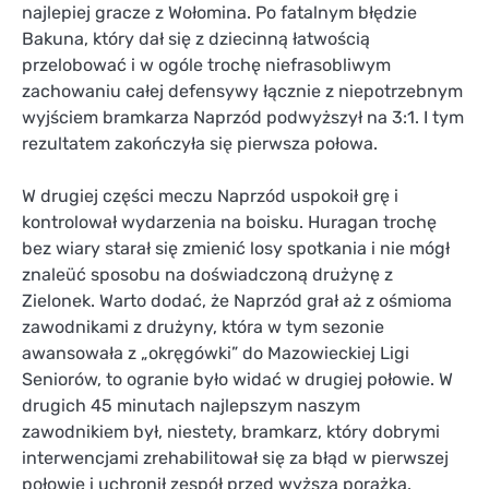
najlepiej gracze z Wołomina. Po fatalnym błędzie
Bakuna, który dał się z dziecinną łatwością
przelobować i w ogóle trochę niefrasobliwym
zachowaniu całej defensywy łącznie z niepotrzebnym
wyjściem bramkarza Naprzód podwyższył na 3:1. I tym
rezultatem zakończyła się pierwsza połowa.
W drugiej części meczu Naprzód uspokoił grę i
kontrolował wydarzenia na boisku. Huragan trochę
bez wiary starał się zmienić losy spotkania i nie mógł
znaleüć sposobu na doświadczoną drużynę z
Zielonek. Warto dodać, że Naprzód grał aż z ośmioma
zawodnikami z drużyny, która w tym sezonie
awansowała z „okręgówki” do Mazowieckiej Ligi
Seniorów, to ogranie było widać w drugiej połowie. W
drugich 45 minutach najlepszym naszym
zawodnikiem był, niestety, bramkarz, który dobrymi
interwencjami zrehabilitował się za błąd w pierwszej
połowie i uchronił zespół przed wyższą porażką.