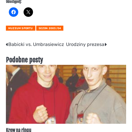
Udostępnij:
MUZEUM SPORTU
SEZON 2003/04
Nawigacja
Babicki vs. Umbrasiewicz
Urodziny prezesa
wpisu
Podobne posty
Krew na ringu