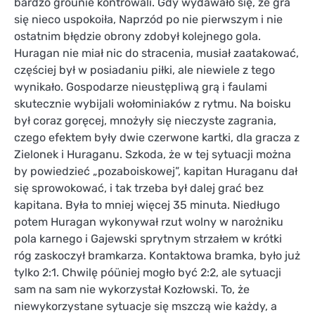
bardzo groünie kontrowali. Gdy wydawało się, że gra
się nieco uspokoiła, Naprzód po nie pierwszym i nie
ostatnim błędzie obrony zdobył kolejnego gola.
Huragan nie miał nic do stracenia, musiał zaatakować,
częściej był w posiadaniu piłki, ale niewiele z tego
wynikało. Gospodarze nieustępliwą grą i faulami
skutecznie wybijali wołominiaków z rytmu. Na boisku
był coraz goręcej, mnożyły się nieczyste zagrania,
czego efektem były dwie czerwone kartki, dla gracza z
Zielonek i Huraganu. Szkoda, że w tej sytuacji można
by powiedzieć „pozaboiskowej”, kapitan Huraganu dał
się sprowokować, i tak trzeba był dalej grać bez
kapitana. Była to mniej więcej 35 minuta. Niedługo
potem Huragan wykonywał rzut wolny w narożniku
pola karnego i Gajewski sprytnym strzałem w krótki
róg zaskoczył bramkarza. Kontaktowa bramka, było już
tylko 2:1. Chwilę póüniej mogło być 2:2, ale sytuacji
sam na sam nie wykorzystał Kozłowski. To, że
niewykorzystane sytuacje się mszczą wie każdy, a