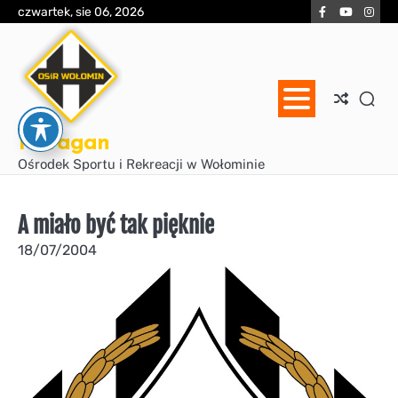
Skip
Facebook
YouTube
Inst
czwartek, sie 06, 2026
to
content
Huragan
Ośrodek Sportu i Rekreacji w Wołominie
A miało być tak pięknie
18/07/2004