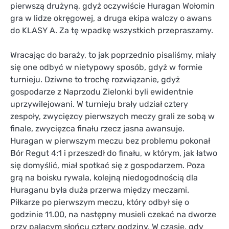
pierwszą drużyną, gdyż oczywiście Huragan Wołomin
gra w lidze okręgowej, a druga ekipa walczy o awans
do KLASY A. Za tę wpadkę wszystkich przepraszamy.
Wracając do baraży, to jak poprzednio pisaliśmy, miały
się one odbyć w nietypowy sposób, gdyż w formie
turnieju. Dziwne to trochę rozwiązanie, gdyż
gospodarze z Naprzodu Zielonki byli ewidentnie
uprzywilejowani. W turnieju brały udział cztery
zespoły, zwycięzcy pierwszych meczy grali ze sobą w
finale, zwycięzca finału rzecz jasna awansuje.
Huragan w pierwszym meczu bez problemu pokonał
Bór Regut 4:1 i przeszedł do finału, w którym, jak łatwo
się domyślić, miał spotkać się z gospodarzem. Poza
grą na boisku rywala, kolejną niedogodnością dla
Huraganu była duża przerwa między meczami.
Piłkarze po pierwszym meczu, który odbył się o
godzinie 11.00, na następny musieli czekać na dworze
przy palącym słońcu cztery godziny. W czasie, gdy