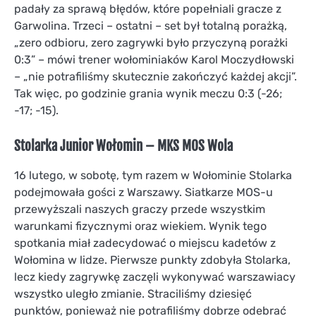
padały za sprawą błędów, które popełniali gracze z
Garwolina. Trzeci – ostatni – set był totalną porażką,
„zero odbioru, zero zagrywki było przyczyną porażki
0:3” – mówi trener wołominiaków Karol Moczydłowski
– „nie potrafiliśmy skutecznie zakończyć każdej akcji”.
Tak więc, po godzinie grania wynik meczu 0:3 (-26;
-17; -15).
Stolarka Junior Wołomin – MKS MOS Wola
16 lutego, w sobotę, tym razem w Wołominie Stolarka
podejmowała gości z Warszawy. Siatkarze MOS-u
przewyższali naszych graczy przede wszystkim
warunkami fizycznymi oraz wiekiem. Wynik tego
spotkania miał zadecydować o miejscu kadetów z
Wołomina w lidze. Pierwsze punkty zdobyła Stolarka,
lecz kiedy zagrywkę zaczęli wykonywać warszawiacy
wszystko uległo zmianie. Straciliśmy dziesięć
punktów, ponieważ nie potrafiliśmy dobrze odebrać