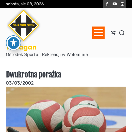
Skip
Facebook
YouTube
Inst
sobota, sie 08, 2026
to
content
Huragan
Ośrodek Sportu i Rekreacji w Wołominie
Dwukrotna porażka
03/03/2002