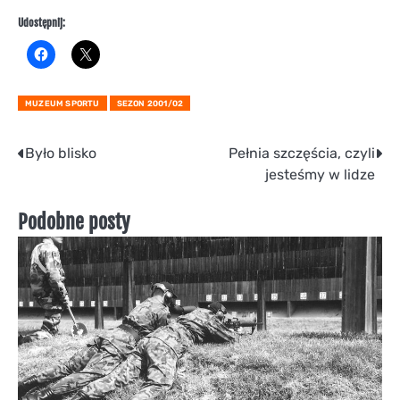
Udostępnij:
MUZEUM SPORTU
SEZON 2001/02
Nawigacja
Było blisko
Pełnia szczęścia, czyli
jesteśmy w lidze
wpisu
Podobne posty