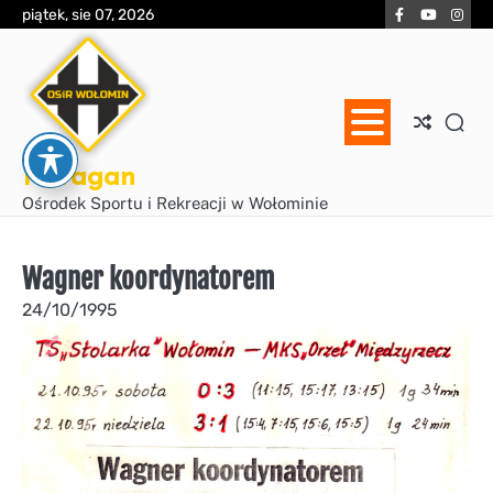
Skip
Facebook
YouTube
Inst
piątek, sie 07, 2026
to
content
Huragan
Ośrodek Sportu i Rekreacji w Wołominie
Wagner koordynatorem
24/10/1995