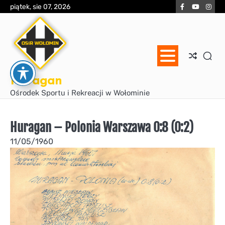
Skip
Facebook
YouTube
Inst
piątek, sie 07, 2026
to
content
Huragan
Ośrodek Sportu i Rekreacji w Wołominie
Huragan – Polonia Warszawa 0:8 (0:2)
11/05/1960