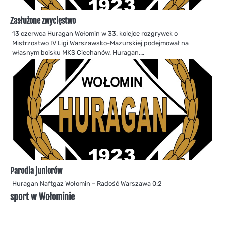
Zasłużone zwycięstwo
13 czerwca Huragan Wołomin w 33. kolejce rozgrywek o
Mistrzostwo IV Ligi Warszawsko-Mazurskiej podejmował na
własnym boisku MKS Ciechanów. Huragan,…
Parodia juniorów
Huragan Naftgaz Wołomin – Radość Warszawa 0:2
sport w Wołominie