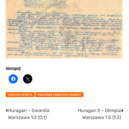
Udostępnij:
MUZEUM SPORTU
PIŁKARSKA KRONIKA WYDARZEŃ
Nawigacja
Huragan – Gwardia
Huragan II – Olimpia
Warszawa 1:2 (0:1)
Warszawa 1:5 (1:3)
wpisu