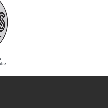
a
bie z