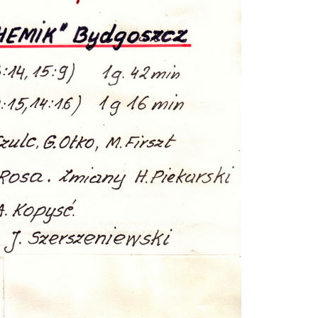
Control Naczaj Team
UKK Huragan Wołom
wa