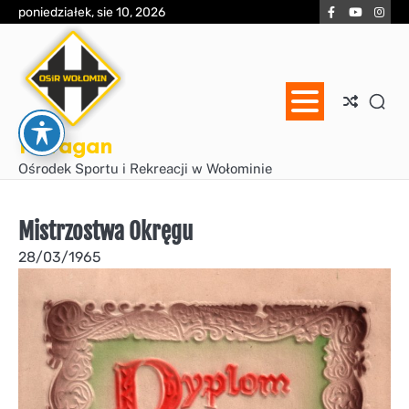
Skip
Facebook
YouTube
Inst
poniedziałek, sie 10, 2026
to
content
Huragan
Ośrodek Sportu i Rekreacji w Wołominie
Mistrzostwa Okręgu
28/03/1965