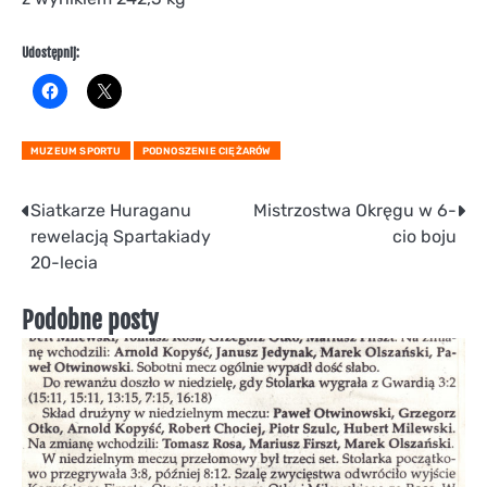
Udostępnij:
MUZEUM SPORTU
PODNOSZENIE CIĘŻARÓW
Nawigacja
Siatkarze Huraganu
Mistrzostwa Okręgu w 6-
rewelacją Spartakiady
cio boju
wpisu
20-lecia
Podobne posty