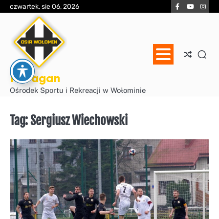
Skip
Facebook
YouTube
Inst
czwartek, sie 06, 2026
to
content
Huragan
Ośrodek Sportu i Rekreacji w Wołominie
Tag:
Sergiusz Wiechowski