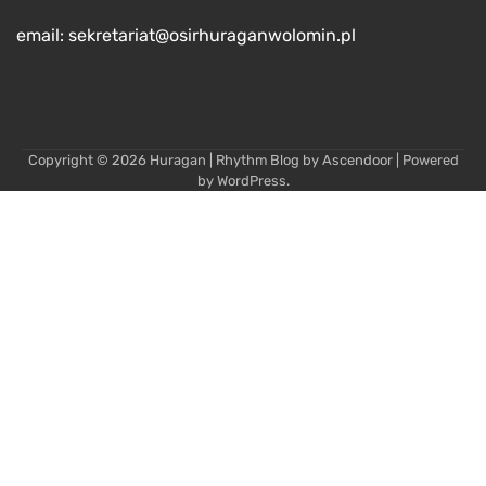
email: sekretariat@osirhuraganwolomin.pl
Copyright © 2026
Huragan
| Rhythm Blog by
Ascendoor
| Powered
by
WordPress
.