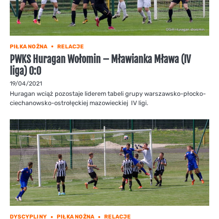
PIŁKA NOŻNA
RELACJE
PWKS Huragan Wołomin – Mławianka Mława (IV
liga) 0:0
19/04/2021
Huragan wciąż pozostaje liderem tabeli grupy warszawsko-płocko-
ciechanowsko-ostrołęckiej mazowieckiej IV ligi.
DYSCYPLINY
PIŁKA NOŻNA
RELACJE