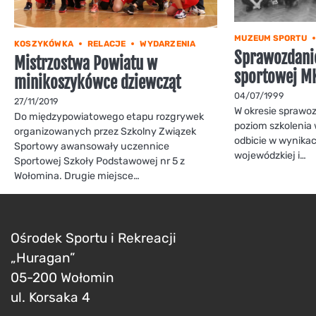
MUZEUM SPORTU
KOSZYKÓWKA
RELACJE
WYDARZENIA
Sprawozdanie
Mistrzostwa Powiatu w
sportowej MK
minikoszykówce dziewcząt
04/07/1999
27/11/2019
W okresie sprawo
Do międzypowiatowego etapu rozgrywek
poziom szkolenia
organizowanych przez Szkolny Związek
odbicie w wynika
Sportowy awansowały uczennice
wojewódzkiej i…
Sportowej Szkoły Podstawowej nr 5 z
Wołomina. Drugie miejsce…
Ośrodek Sportu i Rekreacji
„Huragan”
05-200 Wołomin
ul. Korsaka 4