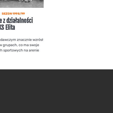
SEZON 1998/99
 z działalności
S Elita
zdawczym znacznie wzrósł
 w grupach, co ma swoje
ch sportowych na arenie