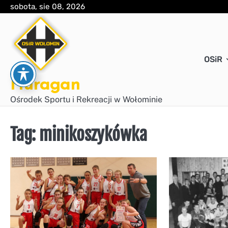
Skip
sobota, sie 08, 2026
to
content
OSiR
Huragan
Ośrodek Sportu i Rekreacji w Wołominie
Tag:
minikoszykówka