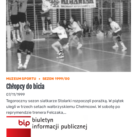
MUZEUM SPORTU
SEZON 1999/00
Chłopcy do bicia
07/11/1999
Tegoroczny sezon siatkarze Stolarki rozpoczęli porażką. W piątek
ulegli w trzech setach wałbrzyskiemu Chełmcowi. W sobotę po
reprymendzie trenera Felczaka,…