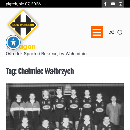
Skip
Facebook
YouTube
Inst
piątek, sie 07, 2026
to
content
Huragan
Ośrodek Sportu i Rekreacji w Wołominie
Tag:
Chełmiec Wałbrzych