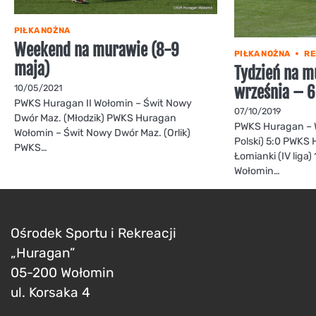
PIŁKA NOŻNA
Weekend na murawie (8-9
PIŁKA NOŻNA
RE
maja)
Tydzień na m
września – 6
10/05/2021
PWKS Huragan II Wołomin – Świt Nowy
07/10/2019
Dwór Maz. (Młodzik) PWKS Huragan
PWKS Huragan – W
Wołomin – Świt Nowy Dwór Maz. (Orlik)
Polski) 5:0 PWKS
PWKS…
Łomianki (IV liga
Wołomin…
Ośrodek Sportu i Rekreacji
„Huragan”
05-200 Wołomin
ul. Korsaka 4