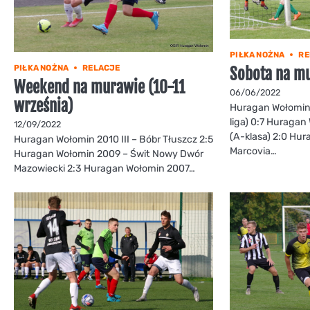
PIŁKA NOŻNA
RE
PIŁKA NOŻNA
RELACJE
Sobota na mu
Weekend na murawie (10-11
06/06/2022
września)
Huragan Wołomin 
liga) 0:7 Huragan
12/09/2022
(A-klasa) 2:0 Hu
Huragan Wołomin 2010 III – Bóbr Tłuszcz 2:5
Marcovia…
Huragan Wołomin 2009 – Świt Nowy Dwór
Mazowiecki 2:3 Huragan Wołomin 2007…