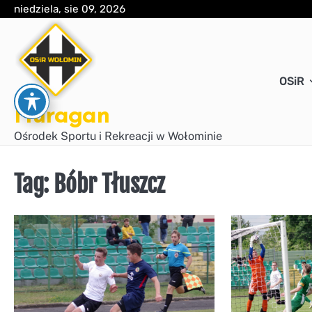
Skip
niedziela, sie 09, 2026
to
content
OSiR
Huragan
Ośrodek Sportu i Rekreacji w Wołominie
Tag:
Bóbr Tłuszcz