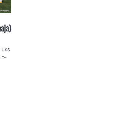
aja)
– UKS
I –…