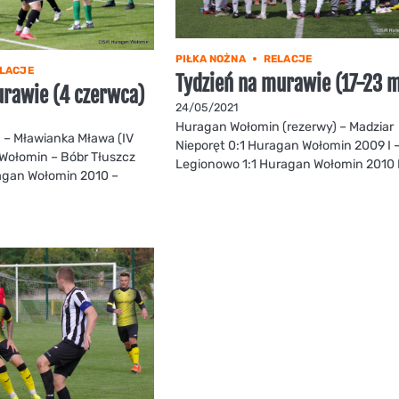
PIŁKA NOŻNA
RELACJE
LACJE
Tydzień na murawie (17-23 m
rawie (4 czerwca)
24/05/2021
Huragan Wołomin (rezerwy) – Madziar
– Mławianka Mława (IV
Nieporęt 0:1 Huragan Wołomin 2009 I 
 Wołomin – Bóbr Tłuszcz
Legionowo 1:1 Huragan Wołomin 2010 
ragan Wołomin 2010 –