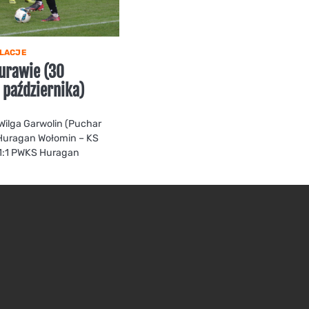
LACJE
urawie (30
 października)
ilga Garwolin (Puchar
 Huragan Wołomin – KS
) 1:1 PWKS Huragan