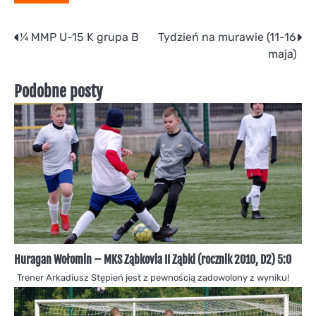
Nawigacja
¼ MMP U-15 K grupa B
Tydzień na murawie (11-16
maja)
wpisu
Podobne posty
Huragan Wołomin – MKS Ząbkovia II Ząbki (rocznik 2010, D2) 5:0
Trener Arkadiusz Stępień jest z pewnością zadowolony z wyniku!