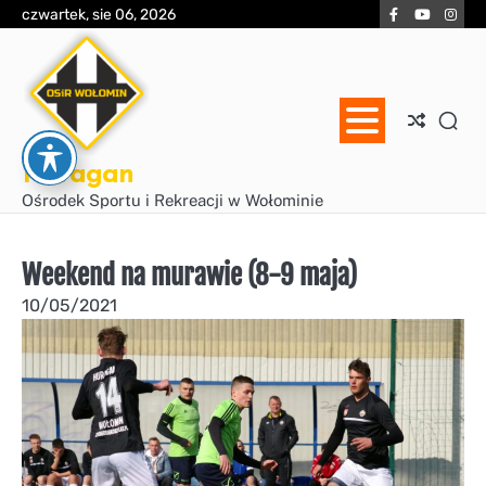
Skip
Facebook
YouTube
Inst
czwartek, sie 06, 2026
to
content
Huragan
Ośrodek Sportu i Rekreacji w Wołominie
Weekend na murawie (8-9 maja)
10/05/2021