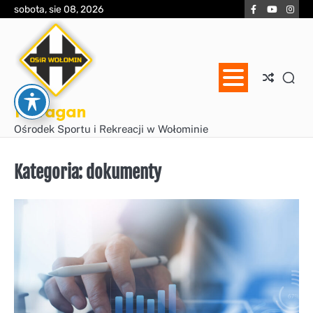
Skip
Facebook
YouTube
Inst
sobota, sie 08, 2026
to
content
Huragan
Ośrodek Sportu i Rekreacji w Wołominie
Kategoria:
dokumenty