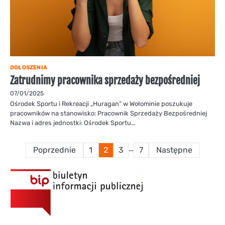
OGŁOSZENIA
Zatrudnimy pracownika sprzedaży bezpośredniej
07/01/2025
Ośrodek Sportu i Rekreacji „Huragan” w Wołominie poszukuje
pracowników na stanowisko: Pracownik Sprzedaży Bezpośredniej
Nazwa i adres jednostki: Ośrodek Sportu…
Stronicowanie
…
Poprzednie
1
2
3
7
Następne
wpisów