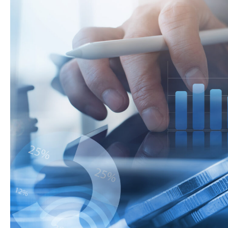
Szermierk
Wołomiński Tenis
Amatorski