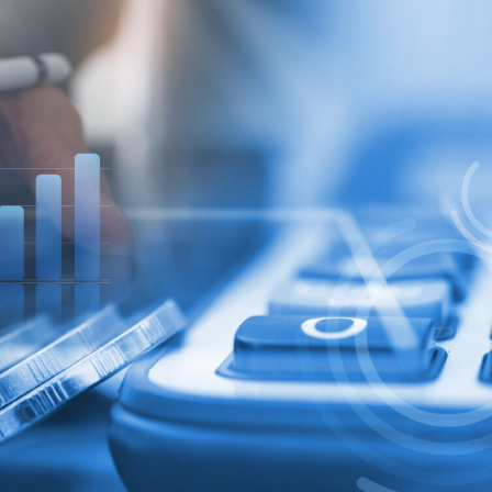
a Wołomin
Control Naczaj Team
Salwa