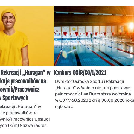
 Rekreacji „Huragan” w
Konkurs OSiR/KO/1/2021
kuje pracowników na
Dyrektor Ośrodka Sportu i Rekreacji
„Huragan” w Wołominie , na podstawie
cownik/Pracownica
pełnomocnictwa Burmistrza Wołomina
w Sportowych
WK.077.168.2020 z dnia 08.08.2020 rok
Rekreacji „Huragan” w
ogłasza…
uje pracowników na
ownik/Pracownica Obsługi
ych (k/m) Nazwa i adres