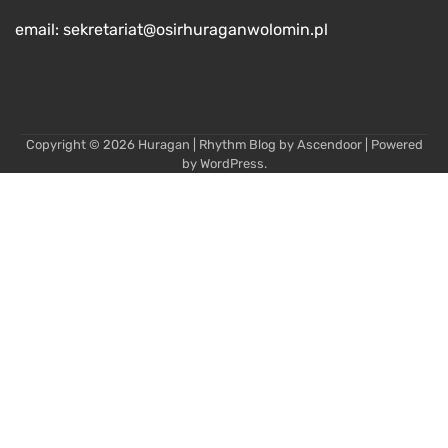
email: sekretariat@osirhuraganwolomin.pl
Copyright © 2026
Huragan
| Rhythm Blog by
Ascendoor
| Powered
by
WordPress
.