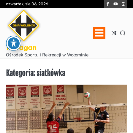
Skip
Facebook
YouTube
Inst
czwartek, sie 06, 2026
to
content
Huragan
Ośrodek Sportu i Rekreacji w Wołominie
Kategoria:
siatkówka