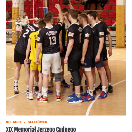
RELACJE
SIATKÓWKA
XIX Memoriał Jerzego Cudnego