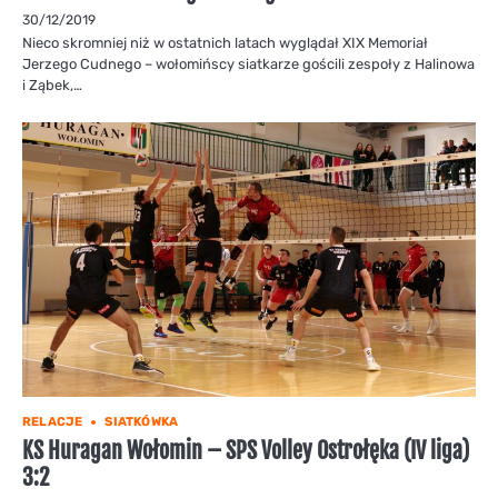
30/12/2019
Nieco skromniej niż w ostatnich latach wyglądał XIX Memoriał
Jerzego Cudnego – wołomińscy siatkarze gościli zespoły z Halinowa
i Ząbek,…
RELACJE
SIATKÓWKA
KS Huragan Wołomin – SPS Volley Ostrołęka (IV liga)
3:2