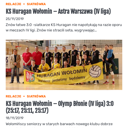
RELACJE
SIATKÓWKA
KS Huragan Wołomin – Astra Warszawa (IV liga)
25/11/2019
Znów łatwe 3:0 -siatkarze KS Huragan nie napotykają na razie oporu
w meczach IV ligi. Znów nie stracili seta, wygrywając…
RELACJE
SIATKÓWKA
KS Huragan Wołomin – Olymp Błonie (IV liga) 3:0
(25:17, 25:11, 25:17)
18/11/2019
Wołomińscy seniorzy w starych barwach nowego klubu dobrze