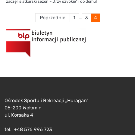
zaczęli siatkarski sezon – „trzy szybkie” i do domu!
Stronicowanie
…
Poprzednie
1
3
4
wpisów
Ośrodek Sportu i Rekreacji „Huragan”
05-200 Wołomin
ul. Korsaka 4
tel.: +48 576 996 723