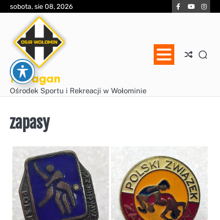
Skip
Facebook
YouTube
Inst
sobota, sie 08, 2026
to
content
Huragan
Ośrodek Sportu i Rekreacji w Wołominie
zapasy