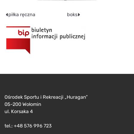
Nawigacja
piłka ręczna
boks
wpisu
Ośrodek Sportu i Rekreacji „Huragan”
05-200 Wołomin
ul. Korsaka 4
tel.: +48 576 996 723