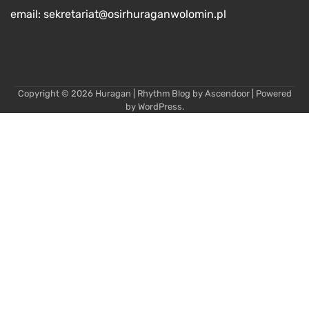
email: sekretariat@osirhuraganwolomin.pl
Copyright © 2026
Huragan
| Rhythm Blog by
Ascendoor
| Powered
by
WordPress
.