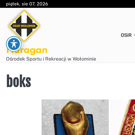
Skip
piątek, sie 07, 2026
to
content
OSiR
Huragan
Ośrodek Sportu i Rekreacji w Wołominie
boks