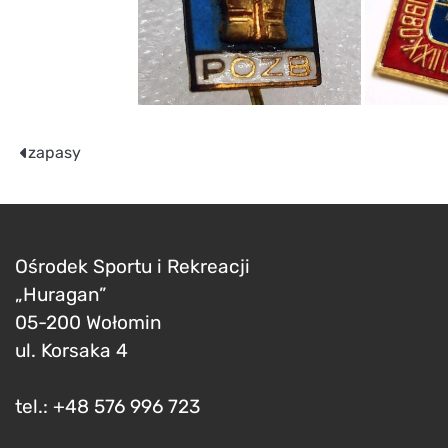
Nawigacja
zapasy
wpisu
Ośrodek Sportu i Rekreacji
„Huragan”
05-200 Wołomin
ul. Korsaka 4
tel.: +48 576 996 723