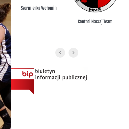
n
Control Naczaj Team
UKS Huragan