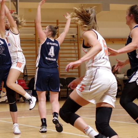
TOPSPIN
Szermierka Wołomi
 Wołomin