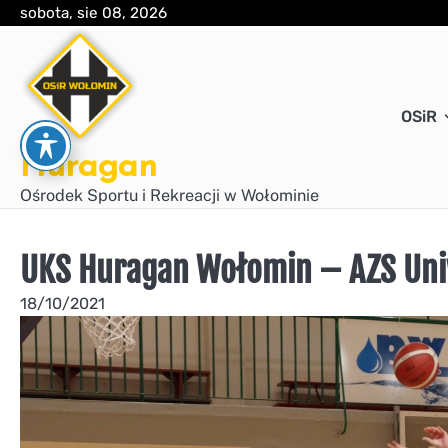
Skip
sobota, sie 08, 2026
to
content
OSiR
Huragan
Ośrodek Sportu i Rekreacji w Wołominie
UKS Huragan Wołomin – AZS Uniw
18/10/2021