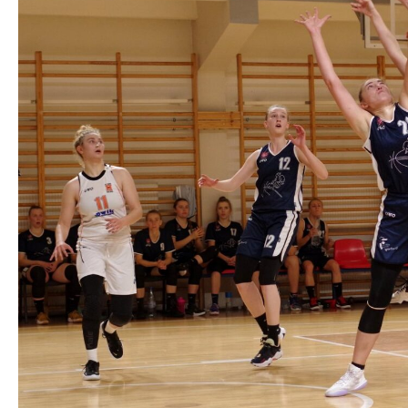
PWKS Huragan
UKK Huragan Wołomin
Zabiegany