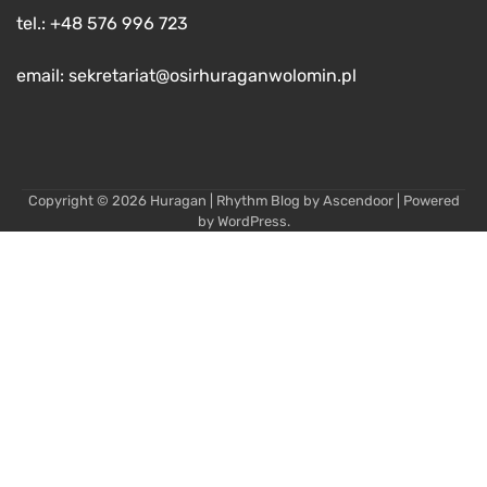
tel.: +48 576 996 723
email: sekretariat@osirhuraganwolomin.pl
Copyright © 2026
Huragan
| Rhythm Blog by
Ascendoor
| Powered
by
WordPress
.