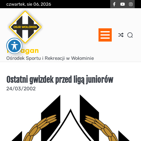
Skip
Facebook
YouTube
Inst
czwartek, sie 06, 2026
to
content
Huragan
Ośrodek Sportu i Rekreacji w Wołominie
Ostatni gwizdek przed ligą juniorów
24/03/2002