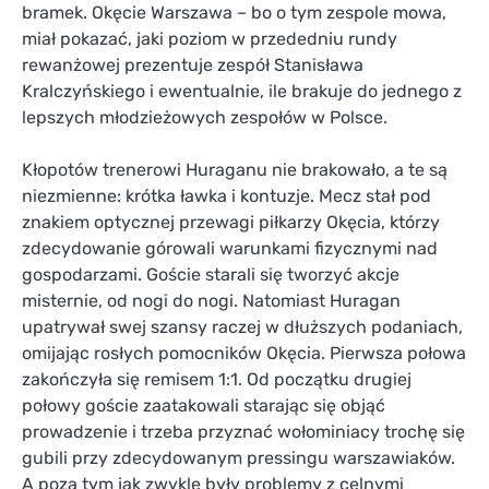
bramek. Okęcie Warszawa – bo o tym zespole mowa,
miał pokazać, jaki poziom w przededniu rundy
rewanżowej prezentuje zespół Stanisława
Kralczyńskiego i ewentualnie, ile brakuje do jednego z
lepszych młodzieżowych zespołów w Polsce.
Kłopotów trenerowi Huraganu nie brakowało, a te są
niezmienne: krótka ławka i kontuzje. Mecz stał pod
znakiem optycznej przewagi piłkarzy Okęcia, którzy
zdecydowanie górowali warunkami fizycznymi nad
gospodarzami. Goście starali się tworzyć akcje
misternie, od nogi do nogi. Natomiast Huragan
upatrywał swej szansy raczej w dłuższych podaniach,
omijając rosłych pomocników Okęcia. Pierwsza połowa
zakończyła się remisem 1:1. Od początku drugiej
połowy goście zaatakowali starając się objąć
prowadzenie i trzeba przyznać wołominiacy trochę się
gubili przy zdecydowanym pressingu warszawiaków.
A poza tym jak zwykle były problemy z celnymi