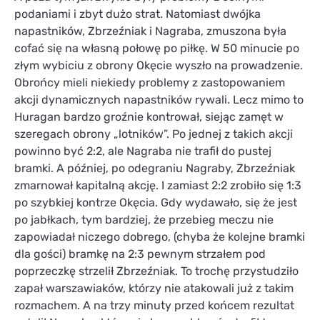
podaniami i zbyt dużo strat. Natomiast dwójka
napastników, Zbrzeźniak i Nagraba, zmuszona była
cofać się na własną połowę po piłkę. W 50 minucie po
złym wybiciu z obrony Okęcie wyszło na prowadzenie.
Obrońcy mieli niekiedy problemy z zastopowaniem
akcji dynamicznych napastników rywali. Lecz mimo to
Huragan bardzo groźnie kontrował, siejąc zamęt w
szeregach obrony „lotników”. Po jednej z takich akcji
powinno być 2:2, ale Nagraba nie trafił do pustej
bramki. A później, po odegraniu Nagraby, Zbrzeźniak
zmarnował kapitalną akcję. I zamiast 2:2 zrobiło się 1:3
po szybkiej kontrze Okęcia. Gdy wydawało, się że jest
po jabłkach, tym bardziej, że przebieg meczu nie
zapowiadał niczego dobrego, (chyba że kolejne bramki
dla gości) bramkę na 2:3 pewnym strzałem pod
poprzeczkę strzelił Zbrzeźniak. To trochę przystudziło
zapał warszawiaków, którzy nie atakowali już z takim
rozmachem. A na trzy minuty przed końcem rezultat