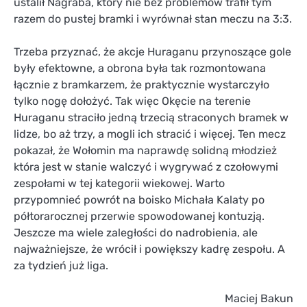
ustalił Nagraba, który nie bez problemów trafił tym
razem do pustej bramki i wyrównał stan meczu na 3:3.
Trzeba przyznać, że akcje Huraganu przynoszące gole
były efektowne, a obrona była tak rozmontowana
łącznie z bramkarzem, że praktycznie wystarczyło
tylko nogę dołożyć. Tak więc Okęcie na terenie
Huraganu straciło jedną trzecią straconych bramek w
lidze, bo aż trzy, a mogli ich stracić i więcej. Ten mecz
pokazał, że Wołomin ma naprawdę solidną młodzież
która jest w stanie walczyć i wygrywać z czołowymi
zespołami w tej kategorii wiekowej. Warto
przypomnieć powrót na boisko Michała Kalaty po
półtorarocznej przerwie spowodowanej kontuzją.
Jeszcze ma wiele zaległości do nadrobienia, ale
najważniejsze, że wrócił i powiększy kadrę zespołu. A
za tydzień już liga.
Maciej Bakun