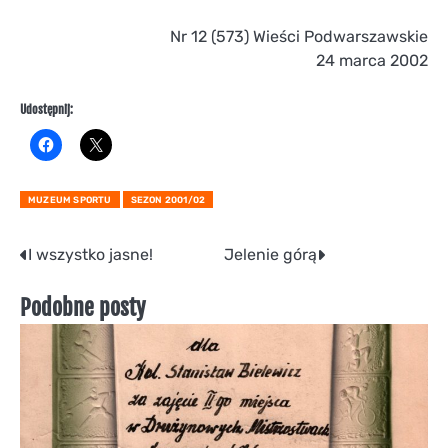
Nr 12 (573) Wieści Podwarszawskie
24 marca 2002
Udostępnij:
MUZEUM SPORTU
SEZON 2001/02
Nawigacja
I wszystko jasne!
Jelenie górą
wpisu
Podobne posty