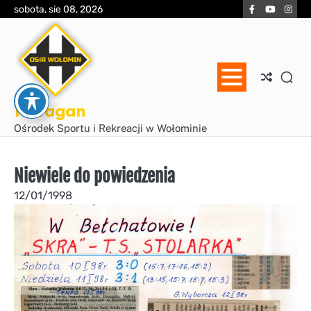
Skip
Facebook
YouTube
Inst
sobota, sie 08, 2026
to
content
Huragan
Ośrodek Sportu i Rekreacji w Wołominie
Niewiele do powiedzenia
12/01/1998