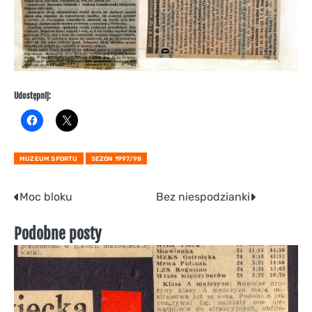
Udostępnij:
MUZEUM SPORTU
SEZON 1997/98
Nawigacja
Moc bloku
Bez niespodzianki
wpisu
Podobne posty