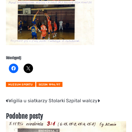
Udostępnij:
MUZEUM SPORTU
SEZON 1996/97
Nawigacja
Wigilia u siatkarzy Stolarki
Szpital walczy
wpisu
Podobne posty