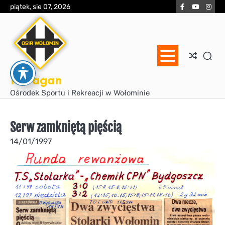
Skip
Facebook
YouTube
Inst
piątek, sie 07, 2026
to
content
Huragan
Ośrodek Sportu i Rekreacji w Wołominie
Serw zamkniętą pięścią
14/01/1997